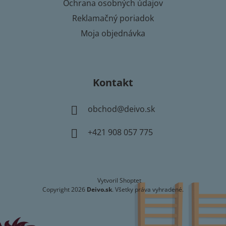
i
Ochrana osobných údajov
s
Reklamačný poriadok
u
Moja objednávka
Kontakt
obchod
@
deivo.sk
+421 908 057 775
Vytvoril Shoptet
Copyright 2026
Deivo.sk
. Všetky práva vyhradené.