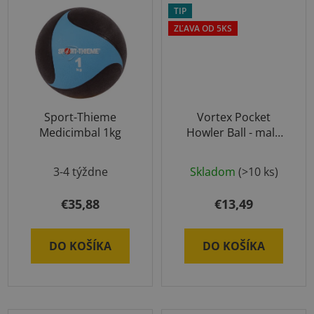
TIP
ZĽAVA OD 5KS
Sport-Thieme
Vortex Pocket
Medicimbal 1kg
Howler Ball - malá
pískajúca raketka
3-4 týždne
Skladom
(>10 ks)
€35,88
€13,49
DO KOŠÍKA
DO KOŠÍKA