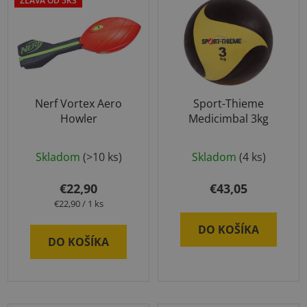
ý
ZĽAVA OD 5KS
p
p
r
i
o
s
d
p
u
r
k
Nerf Vortex Aero
Sport-Thieme
o
t
Howler
Medicimbal 3kg
d
o
u
Priemerné
v
Skladom
(>10 ks)
Skladom
(4 ks)
k
hodnotenie
t
produktu
€22,90
€43,05
o
je
Jednotková
€22,90 / 1 ks
v
cena:
5,0
DO KOŠÍKA
z
DO KOŠÍKA
5
hviezdičiek.