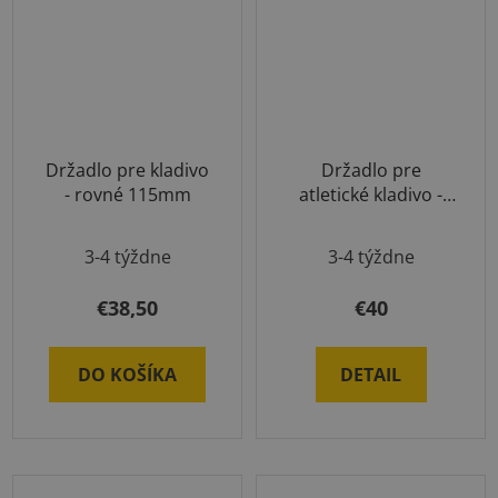
Držadlo pre kladivo
Držadlo pre
- rovné 115mm
atletické kladivo -
prehnuté
3-4 týždne
3-4 týždne
€38,50
€40
DO KOŠÍKA
DETAIL