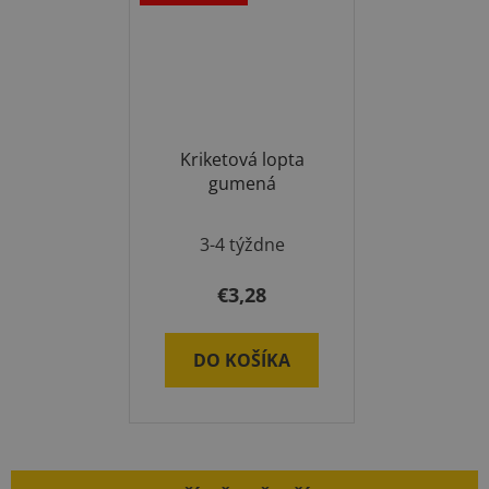
Kriketová lopta
gumená
3-4 týždne
€3,28
DO KOŠÍKA