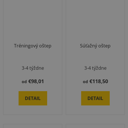
Tréningový oštep
Súťažný oštep
3-4 týždne
3-4 týždne
€98,01
€118,50
od
od
DETAIL
DETAIL