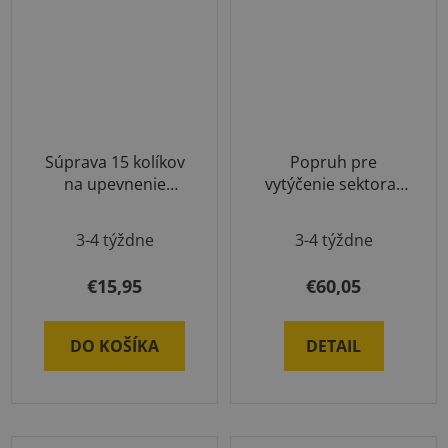
Súprava 15 kolíkov
Popruh pre
na upevnenie
vytýčenie sektora/
sektorovej pásky
výseče - 25 m
3-4 týždne
3-4 týždne
€15,95
€60,05
DO KOŠÍKA
DETAIL