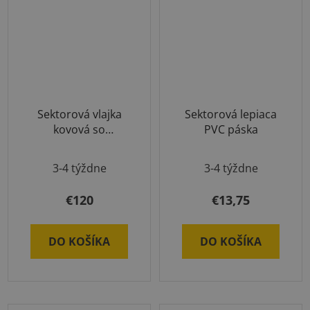
Sektorová vlajka
Sektorová lepiaca
kovová so
PVC páska
základňou
3-4 týždne
3-4 týždne
€120
€13,75
DO KOŠÍKA
DO KOŠÍKA