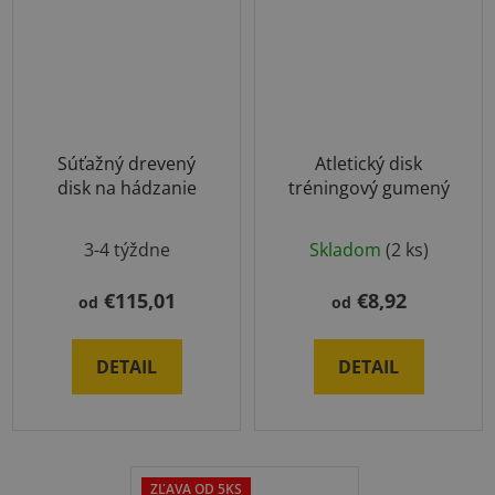
Súťažný drevený
Atletický disk
disk na hádzanie
tréningový gumený
3-4 týždne
Skladom
(2 ks)
€115,01
€8,92
od
od
DETAIL
DETAIL
ZĽAVA OD 5KS