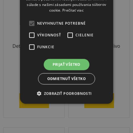
súlade s našimi zásadami používania súborov
cookie.
Prečítať viac
NEVYHNUTNE POTREBNÉ
VÝKONNOSŤ
CIELENIE
Detská PVC guľa na
Detské PVC kladivo
FUNKCIE
vrh guľou
PRIJAŤ VŠETKO
3-4 týždne
3-4 týždne
ODMIETNUŤ VŠETKO
€25,50
€29,50
od
od
ZOBRAZIŤ PODROBNOSTI
DETAIL
DETAIL