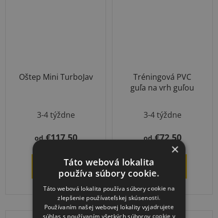
Oštep Mini TurboJav
Tréningová PVC
guľa na vrh guľou
3-4 týždne
3-4 týždne
€117,50
€72,50
od
od
×
Táto webová lokalita
DETAIL
DETAIL
používa súbory cookie.
Táto webová lokalita používa súbory cookie na
zlepšenie používateľskej skúsenosti.
Používaním našej webovej lokality vyjadrujete
súhlas s používaním všetkých súborov cookie v