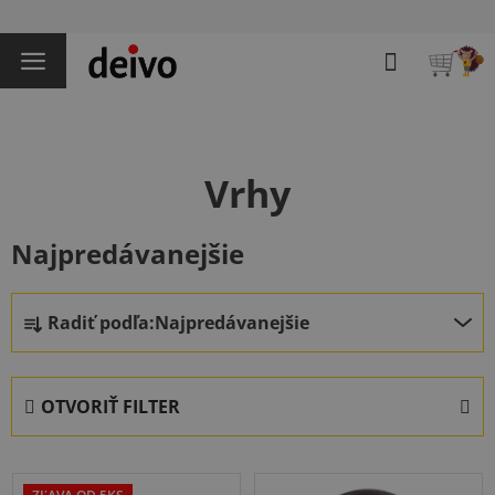
Prejsť
na
Hľadať
obsah
NÁKU
KOŠÍK
Vrhy
Najpredávanejšie
R
Radiť podľa:
Najpredávanejšie
a
d
e
OTVORIŤ FILTER
n
i
V
e