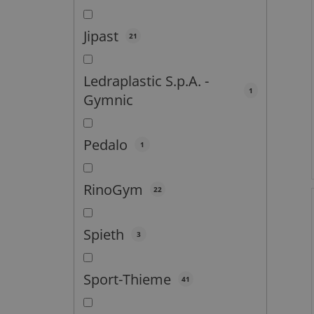
Jipast
21
Ledraplastic S.p.A. -
1
Gymnic
Pedalo
1
RinoGym
22
Spieth
3
Sport-Thieme
41