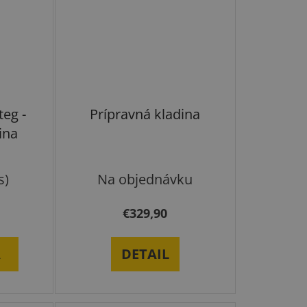
eg -
Prípravná kladina
ina
s)
Na objednávku
€329,90
A
DETAIL