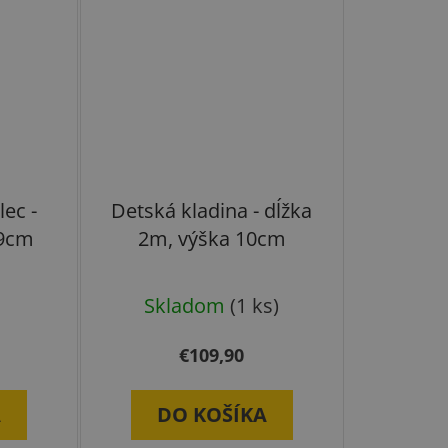
ec -
Detská kladina - dĺžka
69cm
2m, výška 10cm
Skladom
(1 ks)
€109,90
A
DO KOŠÍKA