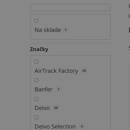
a
n
e
l
Na sklade
7
Značky
AirTrack Factory
25
Banfer
1
Deivo
20
Deivo Selection
3