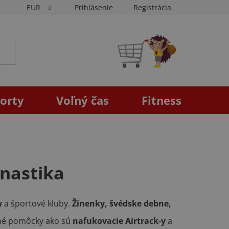
EUR
Prihlásenie
Registrácia
NÁKUPNÝ
KOŠÍK
orty
Voľný čas
Fitness
nastika
y
a športové kluby.
Žinenky, švédske debne,
rné pomôcky ako sú
nafukovacie Airtrack-y
a