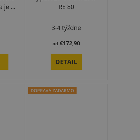
k
 je 1
RE 80
t
o
v
3-4 týždne
€172,90
od
A
DETAIL
DOPRAVA ZADARMO