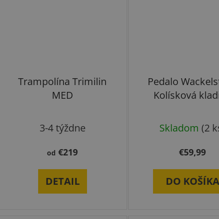
Trampolína Trimilin
Pedalo Wackelst
MED
Kolísková klad
3-4 týždne
Skladom
(2 k
€219
€59,99
od
DETAIL
DO KOŠÍK