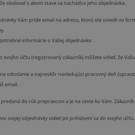
že sledovať v akom stave sa nachádza jeho objednávka:
návky Vám príde email na adresu, ktorú ste uviedli vo form
by.
 potrebné informácie o Vašej objednávke.
o svojho účtu (registrovaný zákazník) môžete vidieť, že Vaš
ný na odoslanie a najneskôr nasledujúci pracovný deň (spra
š email.
a predaná do rúk prepravcovi a je na ceste ku Vám. Zákazní
v svojej objednávky vidieť po prihlásení sa do svojho účtu.