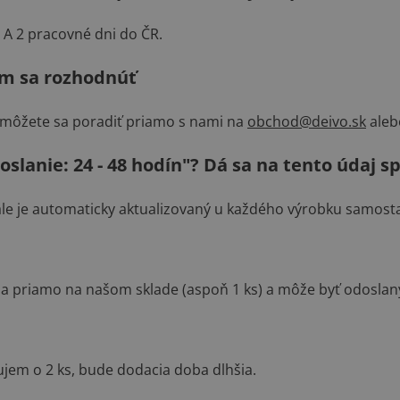
 A 2 pracovné dni do ČR.
em sa rozhodnúť
 môžete sa poradiť priamo s nami na
obchod@deivo.sk
aleb
lanie: 24 - 48 hodín"? Dá sa na tento údaj s
tále je automaticky aktualizovaný u každého výrobku samost
a priamo na našom sklade (aspoň 1 ks) a môže byť odosla
ujem o 2 ks, bude dodacia doba dlhšia.