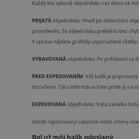
Každý kto vykoná objednávku cez deivo.sk mô
PRIJATÁ
objednávka: Hneď po dokončení objed
potvrdením, že objednávka prebehla bez chy
V správe nájdete graficky usporiadané všetky
VYBAVOVANÁ
objednávka: Po prihlásení sa d
PRED EXPEDOVANÍM
: Váš balík je priprave
doručenie. Táto informácia Vám príde aj na Vá
EXPEDOVANÁ
objednávka: Vaša zásielka bol
Každý registrovaný zákazník môže zmeny stavo
Bol už môj balík odoslaný