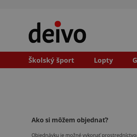
Prejsť
na
obsah
Školský šport
Lopty
G
Ako si môžem objednať?
Objednávku je možné vykonať prostredníctv