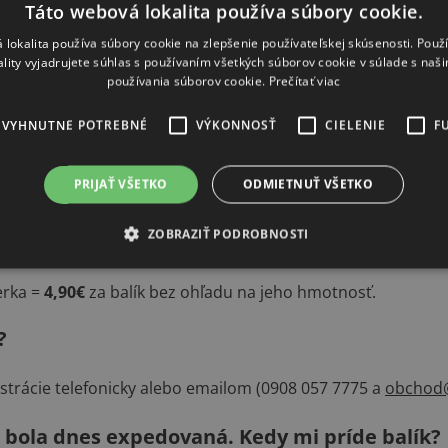
Táto webová lokalita používa súbory cookie.
sa do svojho účtu. O vykonanej objednávke v ňom musí byť z
 lokalita používa súbory cookie na zlepšenie používateľskej skúsenosti. Použ
ončili.
ality vyjadrujete súhlas s používaním všetkých súborov cookie v súlade s naš
používania súborov cookie.
Prečítať viac
EVYHNUTNE POTREBNÉ
VÝKONNOSŤ
CIELENIE
F
PRIJAŤ VŠETKO
ODMIETNUŤ VŠETKO
ZOBRAZIŤ PODROBNOSTI
hľadu na jeho hmotnosť.
ierka =
4,90€
za balík bez ohľadu na jeho hmotnosť.
?
istrácie telefonicky alebo emailom (0908 057 7775 a
obchod@
a bola dnes expedovaná. Kedy mi príde balík?