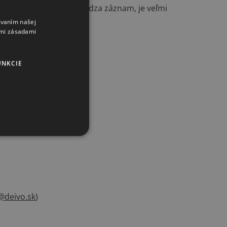
áznam. Ak sa tu nenachádza záznam, je veľmi
ívaním našej
imi zásadami
UNKCIE
deivo.sk
)