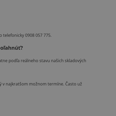
o telefonicky 0908 057 775.
poľahnúť?
atne podľa reálneho stavu našich skladových
ný v najkratšom možnom termíne. Často už