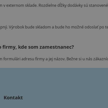
m v externom sklade. Rozdielne dĺžky dodávky sú stanovené
tupný. Výrobok bude skladom a bude ho možné odoslať po t
o firmy, kde som zamestnanec?
formulári adresu firmy a jej názov. Bežne si u nás zákazníc
Kontakt