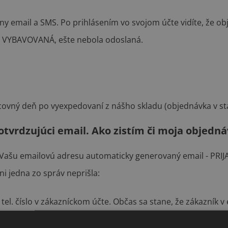
vny email a SMS. Po prihlásením vo svojom účte vidíte, že
ve VYBAVOVANÁ, ešte nebola odoslaná.
racovný deň po vyexpedovaní z nášho skladu (objednávka v 
potvrdzujúci email. Ako zistím či moja objedn
Vašu emailovú adresu automaticky generovaný email - PRIJA
i jedna zo správ neprišla:
tel. číslo v zákazníckom účte. Občas sa stane, že zákazník v 
bol Vašim emailovým serverom zaradený medzi SPAM