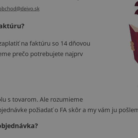
obchod@deivo.sk
faktúru?
aplatiť na faktúru so 14 dňovou
eme prečo potrebujete najprv
olu s tovarom. Ale rozumieme
bjednávke požiadať o FA skôr a my vám ju pošle
 objednávka?