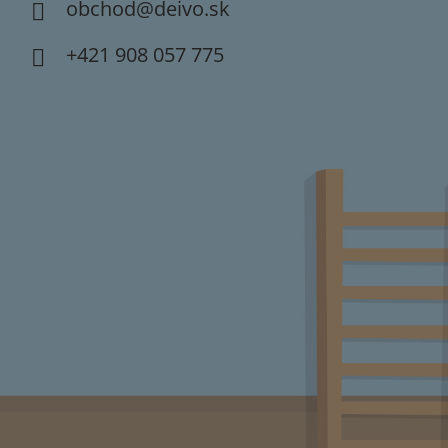
obchod
@
deivo.sk
+421 908 057 775