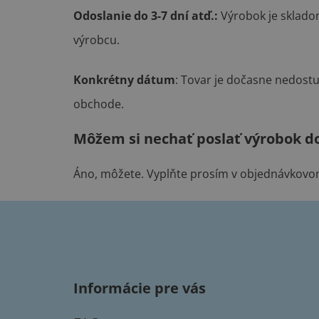
Odoslanie do 3-7 dní atď.:
Výrobok je sklado
výrobcu.
Konkrétny dátum
: Tovar je dočasne nedos
obchode.
Môžem si nechať poslať výrobok d
Áno, môžete. Vyplňte prosím v objednávkovom 
Z
á
p
Informácie pre vás
ä
t