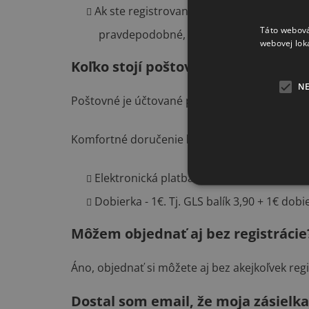
Ak ste registrovaný zákazník, prihláste 
Táto webová
pravdepodobné, že ste objednávku nedok
webovej lok
Koľko stojí poštovné?
N
Poštovné je účtované podľa spôsobu platby.
Komfortné doručenie
kuriérom GLS
Elektronická platba -
3,90€
za balík bez o
Dobierka - 1€. Tj. GLS balík 3,90 + 1€ dob
Môžem objednať aj bez registrácie
Áno, objednať si môžete aj bez akejkoľvek reg
Dostal som email, že moja zásielk