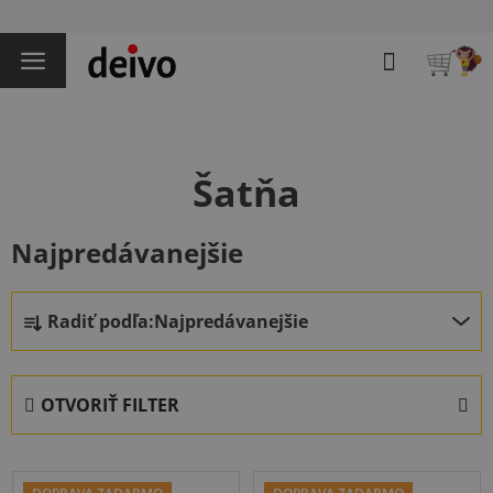
Prejsť
na
Hľadať
obsah
NÁKU
KOŠÍK
Šatňa
Najpredávanejšie
R
Radiť podľa:
Najpredávanejšie
a
d
e
OTVORIŤ FILTER
n
i
V
e