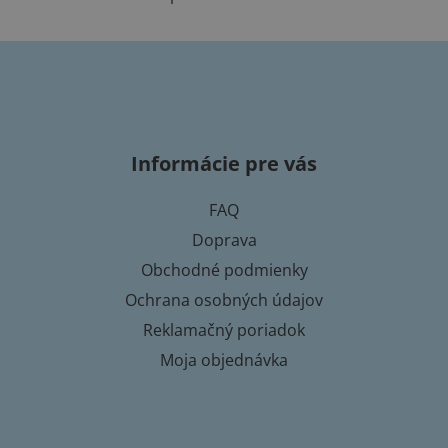
O
v
l
á
Z
d
a
á
c
p
i
Informácie pre vás
ä
e
t
p
FAQ
i
r
Doprava
e
v
k
Obchodné podmienky
y
Ochrana osobných údajov
v
Reklamačný poriadok
ý
p
Moja objednávka
i
s
u