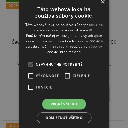
×
DOPRAVA ZADARMO
DOPRAVA ZADARMO
Táto webová lokalita
používa súbory cookie.
Táto webová lokalita používa súbory cookie na
zlepšenie používateľskej skúsenosti.
Používaním našej webovej lokality vyjadrujete
súhlas s používaním všetkých súborov cookie v
Šatňová lavička 200
Šatňová lavička 150
súlade s našimi zásadami používania súborov
cm
cm
cookie.
Prečítať viac
Na objednávku
Na objednávku
NEVYHNUTNE POTREBNÉ
VÝKONNOSŤ
CIELENIE
€259
€219
FUNKCIE
DETAIL
DETAIL
PRIJAŤ VŠETKO
ODMIETNUŤ VŠETKO
DOPRAVA ZADARMO