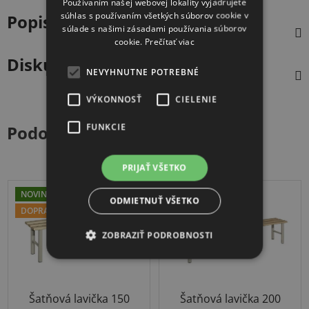
Používaním našej webovej lokality vyjadrujete
súhlas s používaním všetkých súborov cookie v
Popis
súlade s našimi zásadami používania súborov
cookie.
Prečítať viac
Diskusia
NEVYHNUTNE POTREBNÉ
VÝKONNOSŤ
CIELENIE
FUNKCIE
Podobné produkty
PRIJAŤ VŠETKO
NOVINKA
NOVINKA
ODMIETNUŤ VŠETKO
DOPRAVA ZADARMO
DOPRAVA ZADARMO
ZOBRAZIŤ PODROBNOSTI
Šatňová lavička 150
Šatňová lavička 200