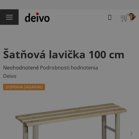
Prejsť
na
Hľadať
obsah
NÁKU
KOŠÍK
Šatňová lavička 100 cm
Priemerné
Neohodnotené
Podrobnosti hodnotenia
hodnotenie
Deivo
produktu
DOPRAVA ZADARMO
je
0,0
z
5
hviezdičiek.