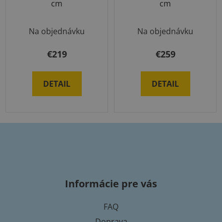
cm
cm
Na objednávku
Na objednávku
€219
€259
DETAIL
DETAIL
Z
á
p
Informácie pre vás
ä
t
FAQ
i
Doprava