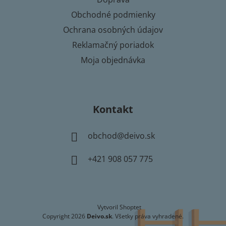
e
Obchodné podmienky
Ochrana osobných údajov
Reklamačný poriadok
Moja objednávka
Kontakt
obchod
@
deivo.sk
+421 908 057 775
Vytvoril Shoptet
Copyright 2026
Deivo.sk
. Všetky práva vyhradené.