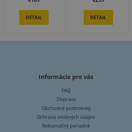
DETAIL
DETAIL
Z
á
p
Informácie pre vás
ä
t
FAQ
i
Doprava
e
Obchodné podmienky
Ochrana osobných údajov
Reklamačný poriadok