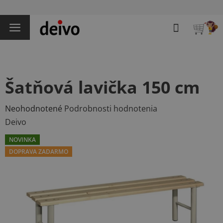
Prejsť
na
Hľadať
obsah
NÁKU
KOŠÍK
Šatňová lavička 150 cm
Priemerné
Neohodnotené
Podrobnosti hodnotenia
hodnotenie
Deivo
produktu
NOVINKA
je
DOPRAVA ZADARMO
0,0
z
5
hviezdičiek.