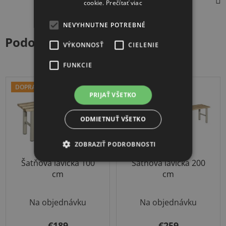
cookie.
Prečítať viac
NEVYHNUTNE POTREBNÉ
Podobné produkty
VÝKONNOSŤ
CIELENIE
FUNKCIE
DOPRAVA ZADARMO
NOVINKA
PRIJAŤ VŠETKO
DOPRAVA ZADARMO
ODMIETNUŤ VŠETKO
ZOBRAZIŤ PODROBNOSTI
Šatňová lavička 100
Šatňová lavička 200
cm
cm
Na objednávku
Na objednávku
€189
€259