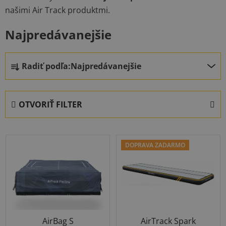
našimi Air Track produktmi.
Najpredávanejšie
R
Radiť podľa:
Najpredávanejšie
a
d
e
OTVORIŤ FILTER
n
i
V
e
ý
DOPRAVA ZADARMO
p
p
r
i
o
s
d
p
u
r
k
AirBag S
AirTrack Spark