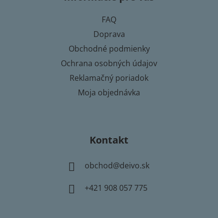
ä
e
t
p
FAQ
i
r
Doprava
e
v
k
Obchodné podmienky
y
Ochrana osobných údajov
v
Reklamačný poriadok
ý
p
Moja objednávka
i
s
u
Kontakt
obchod
@
deivo.sk
+421 908 057 775