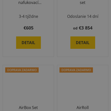
nafukovací
set
odrazový mostík
Priemerné
3-4 týždne
Odoslanie 14 dní
hodnotenie
produktu
€605
€3 854
od
je
5,0
DETAIL
DETAIL
z
5
hviezdičiek.
DOPRAVA ZADARMO
DOPRAVA ZADARMO
AirBox Set
AirRoll