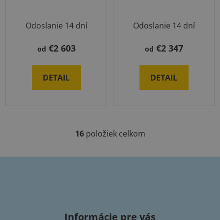
Odoslanie 14 dní
Odoslanie 14 dní
€2 603
€2 347
od
od
DETAIL
DETAIL
16
položiek celkom
O
v
l
á
Z
d
a
á
c
p
i
Informácie pre vás