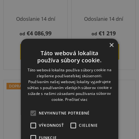
Odoslanie 14 dní
Odoslanie 14 dní
€4 086,99
€1 219
od
od
×
DETAIL
DETAIL
Táto webová lokalita
používa súbory cookie.
Táto webová lokalita používa súbory cookie na
zlepšenie používateľskej skúsenosti.
Používaním našej webovej lokality vyjadrujete
DOPRAVA ZADARMO
DOPRAVA ZADARMO
súhlas s používaním všetkých súborov cookie v
súlade s našimi zásadami používania súborov
cookie.
Prečítať viac
NEVYHNUTNE POTREBNÉ
VÝKONNOSŤ
CIELENIE
AirSpots
AirBlock
FUNKCIE