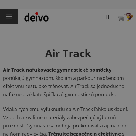
Prejsť
na
Hľadať
obsah
NÁKU
KOŠÍK
Air Track
Air Track
nafukovacie gymnastické pomôcky
ponúkajú gymnastom, školám a parkour nadšencom
efektívnu cestu ako trénovať. AirTrack sa jednoducho
nafúkne a získate špičkovú gymnastickú pomôcku.
Vďaka rýchlemu vyfúknutiu sa Air-Track ľahko uskladní.
Vzduch a kvalitné materiály zabezpečujú výbornú
pružnosť. Gymnasti sa neboja prekonávať a aj malé deti
na ňom rady cvičia.
Trénujte bezpečne a efektívne
s