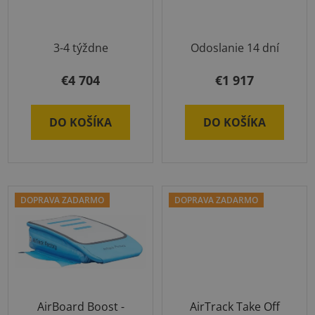
o
t
d
o
u
v
3-4 týždne
Odoslanie 14 dní
k
t
€4 704
€1 917
o
v
DO KOŠÍKA
DO KOŠÍKA
DOPRAVA ZADARMO
DOPRAVA ZADARMO
AirBoard Boost -
AirTrack Take Off