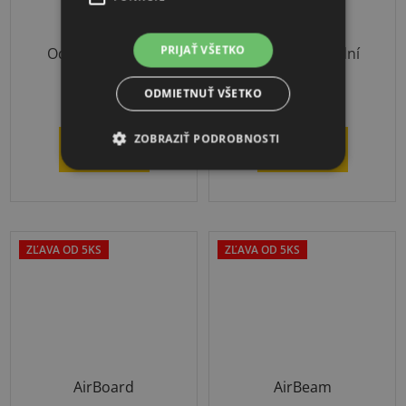
PRIJAŤ VŠETKO
Odoslanie 14 dní
Odoslanie 14 dní
€220
€239,90
ODMIETNUŤ VŠETKO
od
ZOBRAZIŤ PODROBNOSTI
DETAIL
DETAIL
ZĽAVA OD 5KS
ZĽAVA OD 5KS
AirBoard
AirBeam