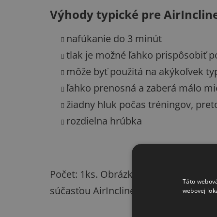
Výhody typické pre AirIncli
nafúkanie do 3 minút
tlak je možné ľahko prispôsobiť p
môže byť použitá na akýkoľvek ty
ľahko prenosná a zaberá málo mie
žiadny hluk počas tréningov, pret
rozdielna hrúbka
Počet: 1ks. Obrázky zo športovísk sú i
Táto webová
súčasťou AirIncline.
webovej lok