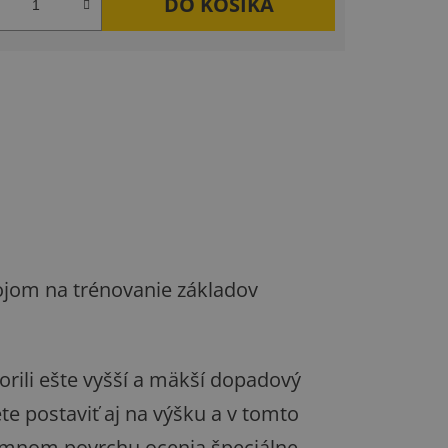
DO KOŠÍKA
ojom na trénovanie základov
orili ešte vyšší a mäkší dopadový
e postaviť aj na výšku a v tomto
jemnom povrchu ocenia špeciálne