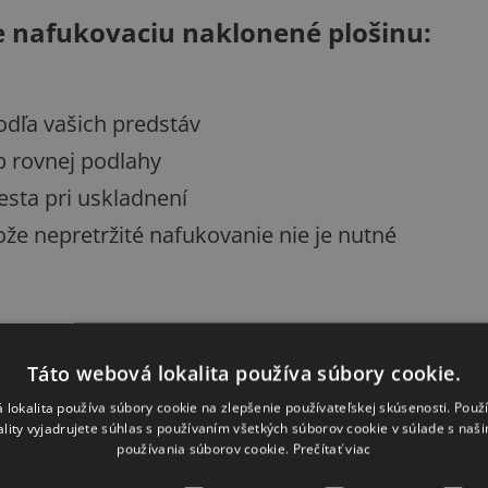
ne nafukovaciu naklonené plošinu:
odľa vašich predstáv
p rovnej podlahy
sta pri uskladnení
ože nepretržité nafukovanie nie je nutné
Táto webová lokalita používa súbory cookie.
lustračné, môžete na nich vidieť aj iné gymnastic
 lokalita používa súbory cookie na zlepšenie používateľskej skúsenosti. Použ
ality vyjadrujete súhlas s používaním všetkých súborov cookie v súlade s naš
používania súborov cookie.
Prečítať viac