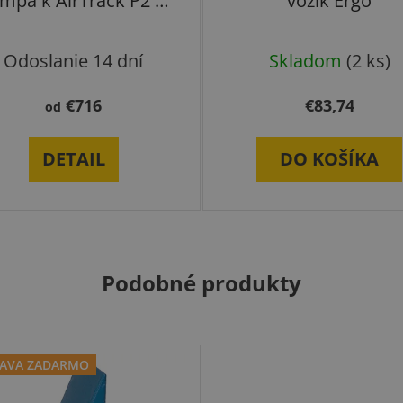
mpa k AirTrack P2 a
vozík Ergo
P3
Odoslanie 14 dní
Skladom
(2 ks)
€716
€83,74
od
DETAIL
DO KOŠÍKA
Podobné produkty
AVA ZADARMO