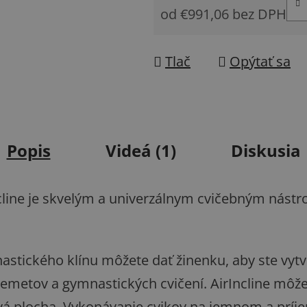
od
€991,06
bez DPH
Jednotková cena:
Tlač
Opýtať sa
Popis
Videá (1)
Diskusia
cline je skvelým a univerzálnym cvičebným nástr
astického klínu môžete dať žinenku, aby ste vytv
emetov a gymnastických cvičení. AirIncline môžet
ová plocha. Vykonávanie cvikov na jemnom a prí