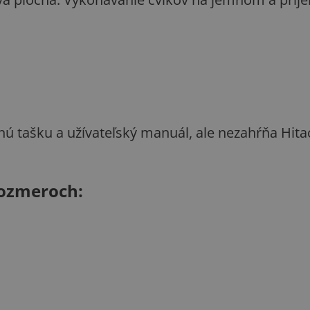
snú tašku a užívateľský manuál, ale nezahŕňa Hit
 rozmeroch: