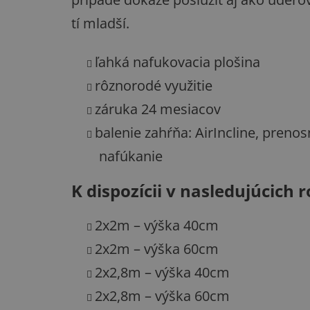
tí mladší.
ľahká nafukovacia plošina
rôznorodé využitie
záruka 24 mesiacov
balenie zahŕňa: AirIncline, preno
nafúkanie
K dispozícii v nasledujúcich
2x2m – výška 40cm
2x2m – výška 60cm
2x2,8m – výška 40cm
2x2,8m – výška 60cm