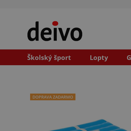
Prejsť
na
obsah
Školský šport
Lopty
G
DOPRAVA ZADARMO