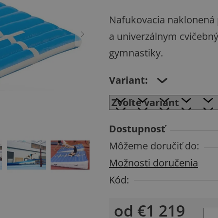
produktu
Nafukovacia naklonená p
je
a univerzálnym cvičebn
0,0
gymnastiky.
z
5
Variant:
hviezdičiek.
Dostupnosť
Môžeme doručiť do:
Možnosti doručenia
Kód:
od
€1 219