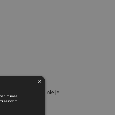
×
ké vybavenie, ktoré nie je
ívaním našej
imi zásadami