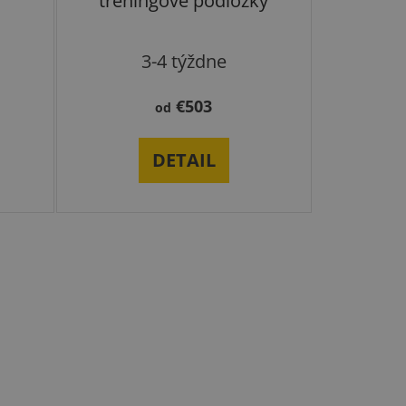
tréningové podložky
3-4 týždne
€503
od
DETAIL