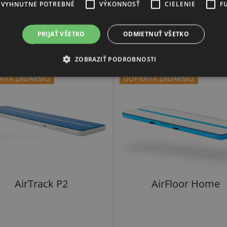
EVYHNUTNE POTREBNÉ
VÝKONNOSŤ
CIELENIE
F
Súvisiaci tovar
PRIJAŤ VŠETKO
ODMIETNUŤ VŠETKO
ZOBRAZIŤ PODROBNOSTI
AVA ZADARMO
DOPRAVA ZADARMO
AirTrack P2
AirFloor Home