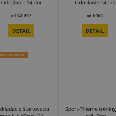
Odoslanie 14 dní
Odoslanie 14 dní
€2 347
€461
od
od
DETAIL
DETAIL
AVA ZADARMO
zkladacia štartovacia
Sport-Thieme trénin