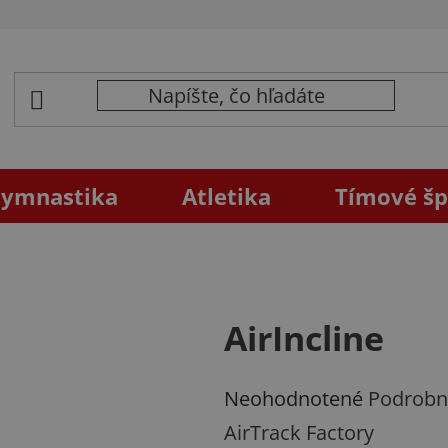
ymnastika
Atletika
Tímové šp
AirIncline
Priemerné
Neohodnotené
Podrobn
hodnotenie
AirTrack Factory