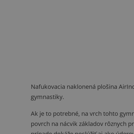
Nafukovacia naklonená plošina AirIn
gymnastiky.
Ak je to potrebné, na vrch tohto gymn
povrch na nácvik základov rôznych pr
prípade dokáže poslúžiť aj ako úder