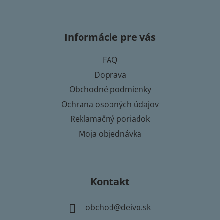
Z
á
p
Informácie pre vás
ä
t
FAQ
i
Doprava
e
Obchodné podmienky
Ochrana osobných údajov
Reklamačný poriadok
Moja objednávka
Kontakt
obchod
@
deivo.sk