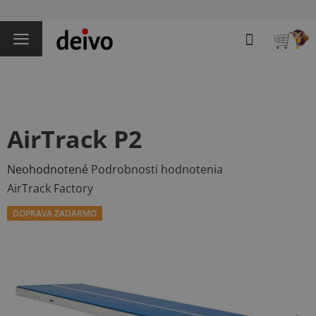
Prejsť
na
Hľadať
obsah
NÁKU
KOŠÍK
AirTrack P2
Priemerné
Neohodnotené
Podrobnosti hodnotenia
hodnotenie
AirTrack Factory
produktu
DOPRAVA ZADARMO
je
0,0
z
5
hviezdičiek.