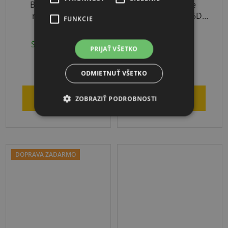
Badmintonová
Sport-Thieme
raketa School
Švédska debna 5D s
FUNKCIE
kolieskami
Skladom
(2 ks)
3-4 týždne
PRIJAŤ VŠETKO
€23,70
€1 759
ODMIETNUŤ VŠETKO
DO KOŠÍKA
DO KOŠÍKA
ZOBRAZIŤ PODROBNOSTI
DOPRAVA ZADARMO