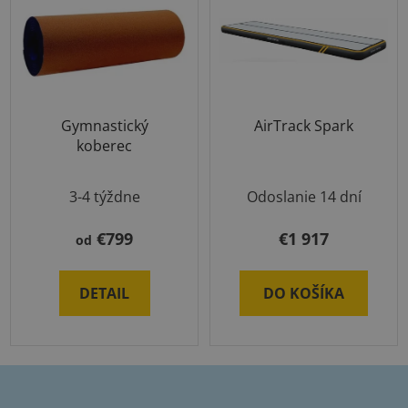
Gymnastický
AirTrack Spark
koberec
3-4 týždne
Odoslanie 14 dní
€799
€1 917
od
DETAIL
DO KOŠÍKA