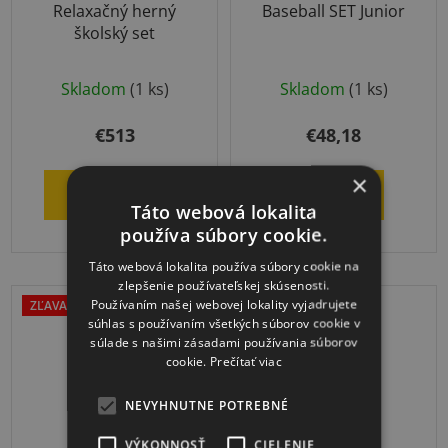
Relaxačný herný
Baseball SET Junior
školský set
Skladom
(1 ks)
Skladom
(1 ks)
€513
€48,18
×
DO KOŠÍKA
DETAIL
Táto webová lokalita
používa súbory cookie.
Táto webová lokalita používa súbory cookie na
zlepšenie používateľskej skúsenosti.
Používaním našej webovej lokality vyjadrujete
ZĽAVA OD 5KS
DOPRAVA ZADARMO
súhlas s používaním všetkých súborov cookie v
súlade s našimi zásadami používania súborov
cookie.
Prečítať viac
NEVYHNUTNE POTREBNÉ
VÝKONNOSŤ
CIELENIE