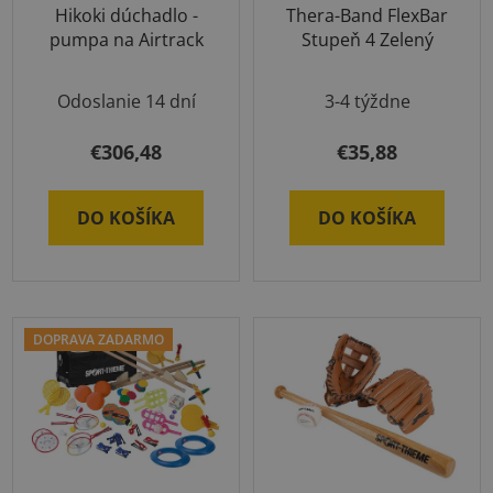
Hikoki dúchadlo -
Thera-Band FlexBar
pumpa na Airtrack
Stupeň 4 Zelený
Priemerné
Odoslanie 14 dní
3-4 týždne
hodnotenie
produktu
€306,48
€35,88
je
5,0
DO KOŠÍKA
DO KOŠÍKA
z
5
hviezdičiek.
DOPRAVA ZADARMO