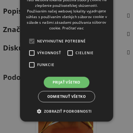
zlepšenie používateľskej skúsenosti.
Popis
Používaním našej webovej lokality vyjadrujete
súhlas s používaním všetkých súborov cookie v
súlade s našimi zásadami používania súborov
Značka
Deivo Selection
cookie.
Prečítať viac
NEVYHNUTNE POTREBNÉ
Diskusia
VÝKONNOSŤ
CIELENIE
FUNKCIE
Podobné produkty
PRIJAŤ VŠETKO
ODMIETNUŤ VŠETKO
DOPRAVA ZADARMO
ZOBRAZIŤ PODROBNOSTI