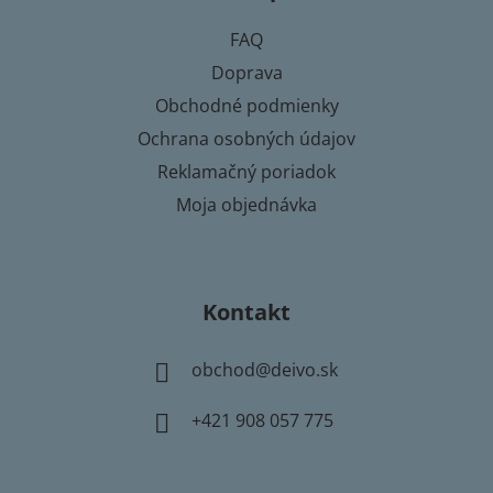
t
FAQ
i
Doprava
e
Obchodné podmienky
Ochrana osobných údajov
Reklamačný poriadok
Moja objednávka
Kontakt
obchod
@
deivo.sk
+421 908 057 775