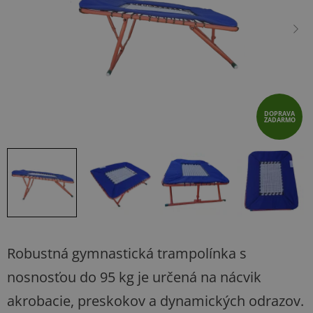
hviezdičiek.
DOPRAVA
ZADARMO
Robustná gymnastická trampolínka s
nosnosťou do 95 kg je určená na nácvik
akrobacie, preskokov a dynamických odrazov.