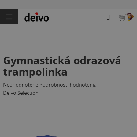
Prejsť
na
Hľadať
obsah
NÁKU
KOŠÍK
Gymnastická odrazová
trampolínka
Priemerné
Neohodnotené
Podrobnosti hodnotenia
hodnotenie
Deivo Selection
produktu
je
0,0
z
5