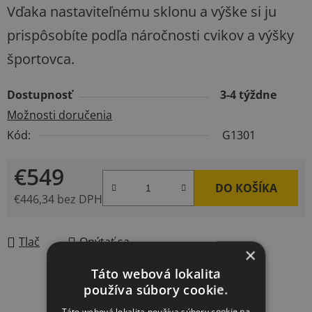
Vďaka nastaviteľnému sklonu a výške si ju
prispôsobíte podľa náročnosti cvikov a výšky
športovca.
Dostupnosť
3-4 týždne
Možnosti doručenia
Kód:
G1301
€549
DO KOŠÍKA
€446,34 bez DPH
Jednotková cena:
Tlač
Opýtať sa
×
Táto webová lokalita
používa súbory cookie.
Táto webová lokalita používa súbory cookie na