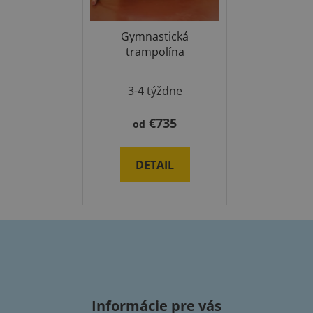
Gymnastická
trampolína
3-4 týždne
€735
od
DETAIL
Z
á
p
Informácie pre vás
ä