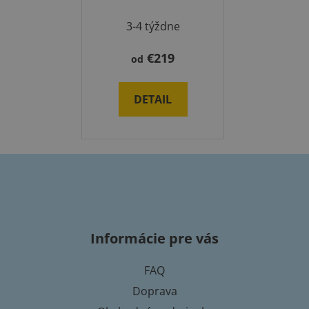
3-4 týždne
€219
od
DETAIL
Z
á
p
Informácie pre vás
ä
t
FAQ
i
Doprava
e