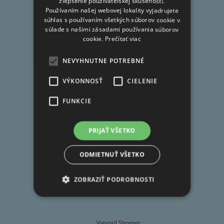
FAQ
zlepšenie používateľskej skúsenosti.
i
Používaním našej webovej lokality vyjadrujete
Doprava
e
súhlas s používaním všetkých súborov cookie v
súlade s našimi zásadami používania súborov
Obchodné podmienky
cookie.
Prečítať viac
Ochrana osobných údajov
Reklamačný poriadok
NEVYHNUTNE POTREBNÉ
Moja objednávka
VÝKONNOSŤ
CIELENIE
FUNKCIE
Kontakt
PRIJAŤ VŠETKO
obchod
@
deivo.sk
ODMIETNUŤ VŠETKO
+421 908 057 775
ZOBRAZIŤ PODROBNOSTI
Vytvoril Shoptet