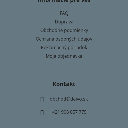
ä
t
FAQ
i
Doprava
e
Obchodné podmienky
Ochrana osobných údajov
Reklamačný poriadok
Moja objednávka
Kontakt
obchod
@
deivo.sk
+421 908 057 775