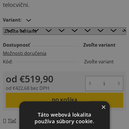
telocvični.
Variant:
Dostupnosť
Zvoľte variant
Možnosti doručenia
Kód:
Zvoľte variant
od
€519,90
od
€422,68
bez DPH
Jednotková cena:
DO KOŠÍKA
×
Táto webová lokalita
používa súbory cookie.
Tlač
Opýtať sa