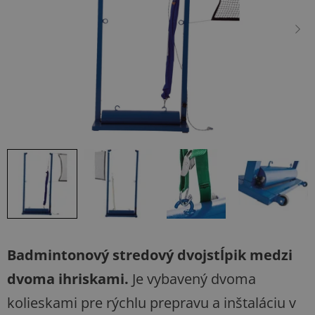
hviezdičiek.
Badmintonový stredový dvojstĺpik medzi
dvoma ihriskami.
Je vybavený dvoma
kolieskami pre rýchlu prepravu a inštaláciu v