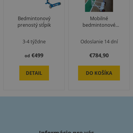
Bedmintonový
Mobilné
prenostý stĺpik
bedmintonové
stĺpiky – prenosné a
nastaviteľné
3-4 týždne
Odoslanie 14 dní
(súprava)
€499
€784,90
od
DETAIL
DO KOŠÍKA
Z
á
p
Informácie pre vás