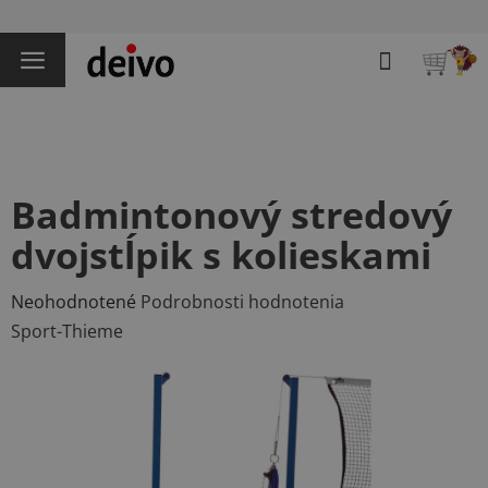
Prejsť
na
Hľadať
obsah
NÁKU
KOŠÍK
Badmintonový stredový
dvojstĺpik s kolieskami
Priemerné
Neohodnotené
Podrobnosti hodnotenia
hodnotenie
Sport-Thieme
produktu
je
0,0
z
5