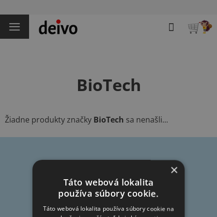
Prejsť
na
Hľadať
obsah
NÁKU
KOŠÍK
BioTech
Žiadne produkty značky
BioTech
sa nenašli...
Z
×
á
Táto webová lokalita
p
používa súbory cookie.
Informácie pre vás
ä
t
Táto webová lokalita používa súbory cookie na