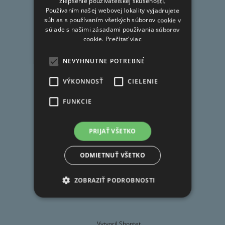
FAQ
zlepšenie používateľskej skúsenosti.
i
Používaním našej webovej lokality vyjadrujete
Doprava
e
súhlas s používaním všetkých súborov cookie v
súlade s našimi zásadami používania súborov
Obchodné podmienky
cookie.
Prečítať viac
Ochrana osobných údajov
Reklamačný poriadok
NEVYHNUTNE POTREBNÉ
Moja objednávka
VÝKONNOSŤ
CIELENIE
FUNKCIE
Kontakt
PRIJAŤ VŠETKO
obchod
@
deivo.sk
ODMIETNUŤ VŠETKO
+421 908 057 775
ZOBRAZIŤ PODROBNOSTI
Vytvoril Shoptet