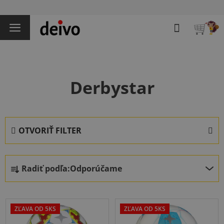
Prejsť
na
Hľadať
obsah
NÁKU
KOŠÍK
Derbystar
OTVORIŤ FILTER
R
Radiť podľa:
Odporúčame
a
d
V
e
ý
n
ZĽAVA OD 5KS
ZĽAVA OD 5KS