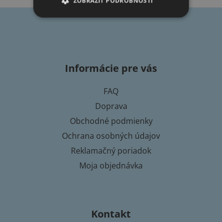
ZOBRAZIŤ PODROBNOSTI
l
á
Z
d
a
á
c
p
i
Informácie pre vás
ä
e
t
p
FAQ
i
r
Doprava
e
v
k
Obchodné podmienky
y
Ochrana osobných údajov
v
Reklamačný poriadok
ý
p
Moja objednávka
i
s
u
Kontakt