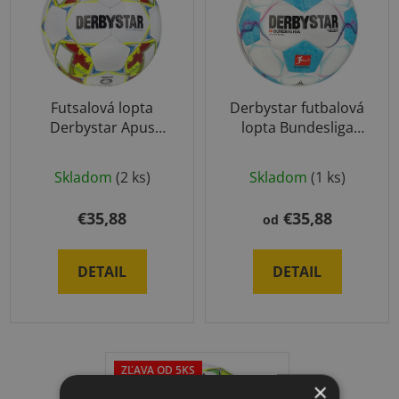
p
i
i
e
s
p
p
r
r
o
Futsalová lopta
Derbystar futbalová
o
d
Derbystar Apus
lopta Bundesliga
d
u
Light
Brillant Replica
u
k
Skladom
(2 ks)
Skladom
(1 ks)
k
t
t
o
€35,88
€35,88
od
o
v
v
DETAIL
DETAIL
ZĽAVA OD 5KS
×