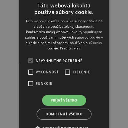
Táto webová lokalita
používa súbory cookie.
Táto webová lokalita používa súbory cookie na
zlepšenie používateľskej skúsenosti.
Používaním našej webovej lokality vyjadrujete
Derbystar futsalová
súhlas s používaním všetkých súborov cookie v
lopta Brillant TT
súlade s našimi zásadami používania súborov
cookie.
Prečítať viac
Skladom
(4 ks)
NEVYHNUTNE POTREBNÉ
€49,90
VÝKONNOSŤ
CIELENIE
FUNKCIE
DO KOŠÍKA
PRIJAŤ VŠETKO
ODMIETNUŤ VŠETKO
3
položiek celkom
O
v