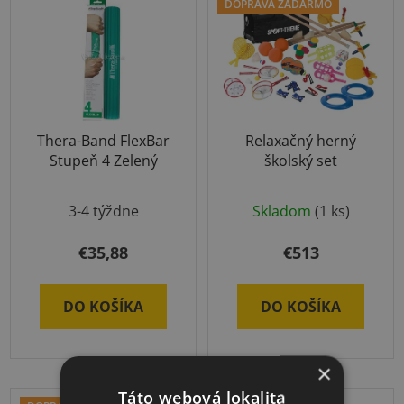
DOPRAVA ZADARMO
Thera-Band FlexBar
Relaxačný herný
Stupeň 4 Zelený
školský set
Priemerné
3-4 týždne
Skladom
(1 ks)
hodnotenie
produktu
€35,88
€513
je
5,0
DO KOŠÍKA
DO KOŠÍKA
z
5
hviezdičiek.
×
Táto webová lokalita