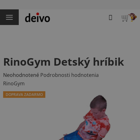
Prejsť
na
Hľadať
obsah
NÁKU
KOŠÍK
RinoGym Detský hríbik
Priemerné
Neohodnotené
Podrobnosti hodnotenia
hodnotenie
RinoGym
produktu
DOPRAVA ZADARMO
je
0,0
z
5
hviezdičiek.