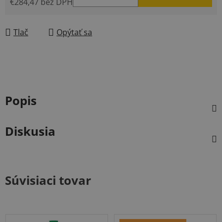
€284,47 bez DPH
Jednotková cena:
Tlač
Opýtať sa
Popis
Diskusia
Súvisiaci tovar