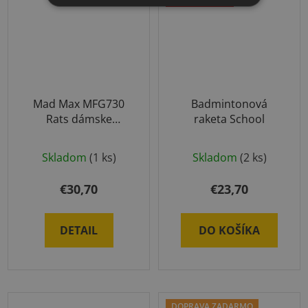
Mad Max MFG730
Badmintonová
Rats dámske
raketa School
rukavice pre fitness
s kryštálmi
Skladom
(1 ks)
Skladom
(2 ks)
Swarovski zelené
€30,70
€23,70
DETAIL
DO KOŠÍKA
DOPRAVA ZADARMO