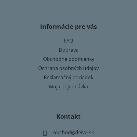
Z
á
p
Informácie pre vás
ä
t
FAQ
i
Doprava
e
Obchodné podmienky
Ochrana osobných údajov
Reklamačný poriadok
Moja objednávka
Kontakt
obchod
@
deivo.sk