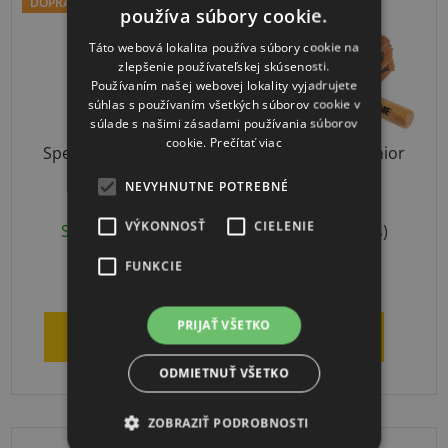
DOPRAVA ZADARMO
používa súbory cookie.
Táto webová lokalita používa súbory cookie na
zlepšenie používateľskej skúsenosti.
Používaním našej webovej lokality vyjadrujete
súhlas s používaním všetkých súborov cookie v
súlade s našimi zásadami používania súborov
cookie.
Prečítať viac
Spectrum trenažér
Baseball SET Junior
presnosti
NEVYHNUTNE POTREBNÉ
VÝKONNOSŤ
CIELENIE
Skladom
(1 ks)
Skladom
(1 ks)
FUNKCIE
€268,99
€48,18
PRIJAŤ VŠETKO
DO KOŠÍKA
DETAIL
ODMIETNUŤ VŠETKO
ZOBRAZIŤ PODROBNOSTI
ZĽAVA OD 5KS