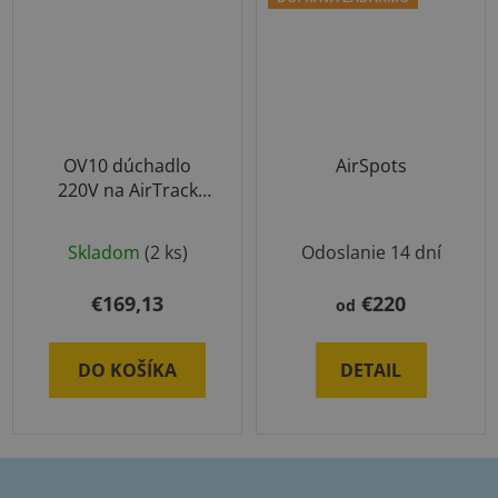
OV10 dúchadlo
AirSpots
220V na AirTrack
produkty
Skladom
(2 ks)
Odoslanie 14 dní
€169,13
€220
od
DO KOŠÍKA
DETAIL