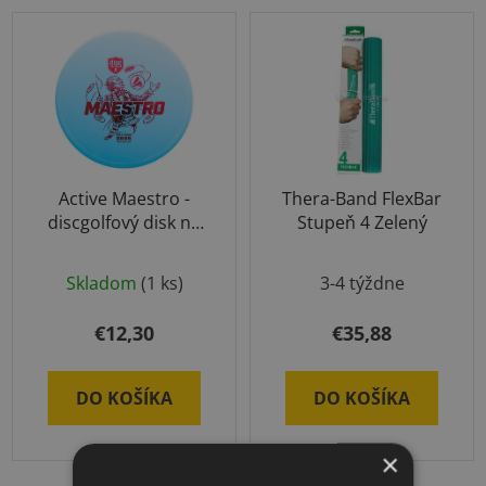
Active Maestro -
Thera-Band FlexBar
discgolfový disk na
Stupeň 4 Zelený
strednú vzdialenosť
Priemerné
Skladom
(1 ks)
3-4 týždne
hodnotenie
produktu
€12,30
€35,88
je
5,0
DO KOŠÍKA
DO KOŠÍKA
z
5
×
hviezdičiek.