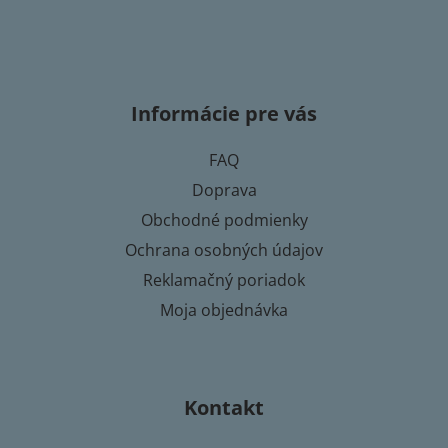
Z
á
p
Informácie pre vás
ä
t
FAQ
i
Doprava
e
Obchodné podmienky
Ochrana osobných údajov
Reklamačný poriadok
Moja objednávka
Kontakt