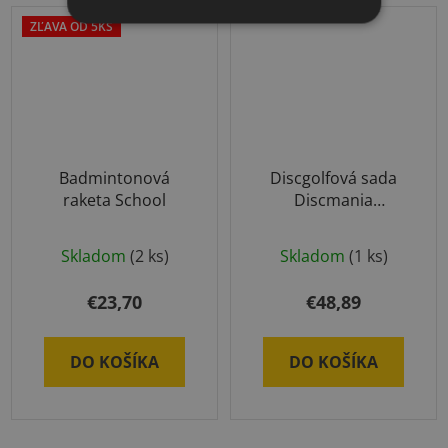
ZĽAVA OD 5KS
Badmintonová
Discgolfová sada
raketa School
Discmania
Evolution (putter,
midrange, driver)
Skladom
(2 ks)
Skladom
(1 ks)
€23,70
€48,89
DO KOŠÍKA
DO KOŠÍKA