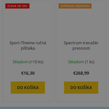
ZĽAVA OD 5KS
DOPRAVA ZADARMO
Sport-Thieme ručná
Spectrum trenažér
píšťalka
presnosti
Priemerné
Skladom
(>10 ks)
Skladom
(1 ks)
hodnotenie
produktu
€16,30
€268,99
je
5,0
DO KOŠÍKA
DO KOŠÍKA
z
5
hviezdičiek.