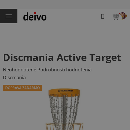
Prejsť
na
Hľadať
obsah
NÁKU
KOŠÍK
Discmania Active Target
Priemerné
Neohodnotené
Podrobnosti hodnotenia
hodnotenie
Discmania
produktu
DOPRAVA ZADARMO
je
0,0
z
5
hviezdičiek.