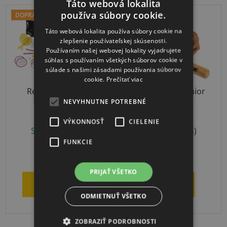
Táto webová lokalita
používa súbory cookie.
DOPRAVA ZADARMO
Táto webová lokalita používa súbory cookie na
zlepšenie používateľskej skúsenosti.
Používaním našej webovej lokality vyjadrujete
súhlas s používaním všetkých súborov cookie v
súlade s našimi zásadami používania súborov
cookie.
Prečítať viac
Relaxačný herný
Baseball SET Junior
NEVYHNUTNE POTREBNÉ
školský set
VÝKONNOSŤ
CIELENIE
Skladom
(1 ks)
Skladom
(1 ks)
FUNKCIE
€513
€48,18
PRIJAŤ VŠETKO
DO KOŠÍKA
DETAIL
ODMIETNUŤ VŠETKO
ZOBRAZIŤ PODROBNOSTI