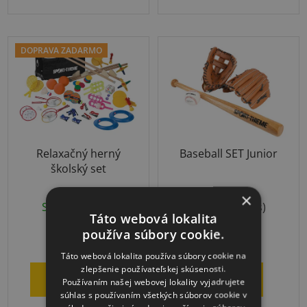
5
hviezdičiek.
DOPRAVA ZADARMO
Relaxačný herný
Baseball SET Junior
školský set
×
Skladom
(1 ks)
Skladom
(1 ks)
Táto webová lokalita
používa súbory cookie.
€513
€48,18
Táto webová lokalita používa súbory cookie na
zlepšenie používateľskej skúsenosti.
DO KOŠÍKA
DETAIL
Používaním našej webovej lokality vyjadrujete
súhlas s používaním všetkých súborov cookie v