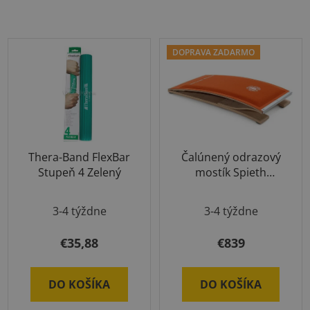
DOPRAVA ZADARMO
Thera-Band FlexBar
Čalúnený odrazový
Stupeň 4 Zelený
mostík Spieth
Standard
Priemerné
3-4 týždne
3-4 týždne
hodnotenie
produktu
€35,88
€839
je
5,0
DO KOŠÍKA
DO KOŠÍKA
z