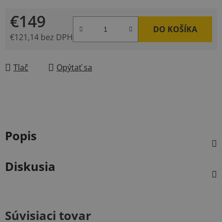
€149
DO KOŠÍKA
€121,14 bez DPH
Jednotková cena:
Tlač
Opýtať sa
Popis
Diskusia
Súvisiaci tovar