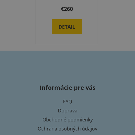
€260
DETAIL
Z
á
p
Informácie pre vás
ä
t
FAQ
i
Doprava
e
Obchodné podmienky
Ochrana osobných údajov