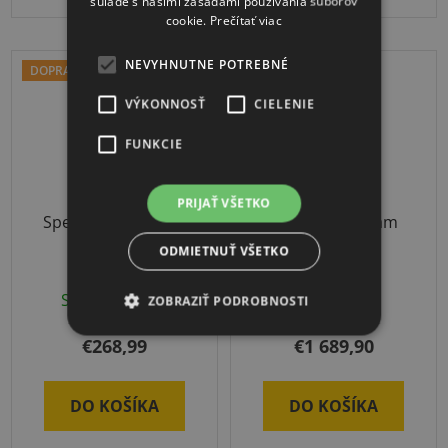
súlade s našimi zásadami používania súborov
cookie.
Prečítať viac
NEVYHNUTNE POTREBNÉ
DOPRAVA ZADARMO
DOPRAVA ZADARMO
VÝKONNOSŤ
CIELENIE
FUNKCIE
PRIJAŤ VŠETKO
Spectrum trenažér
RinoSet program
presnosti
ODMIETNUŤ VŠETKO
Skladom
(1 ks)
3-4 týždne
ZOBRAZIŤ PODROBNOSTI
€268,99
€1 689,90
DO KOŠÍKA
DO KOŠÍKA