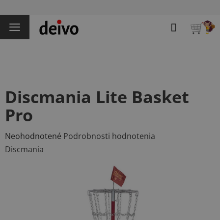
Prejsť
na
Hľadať
obsah
NÁKU
KOŠÍK
Discmania Lite Basket
Pro
Priemerné
Neohodnotené
Podrobnosti hodnotenia
hodnotenie
Discmania
produktu
je
0,0
z
5