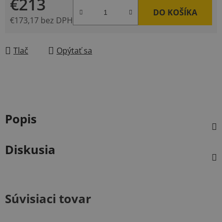
€213
DO KOŠÍKA
€173,17 bez DPH
Jednotková cena:
Tlač
Opýtať sa
Popis
Diskusia
Súvisiaci tovar