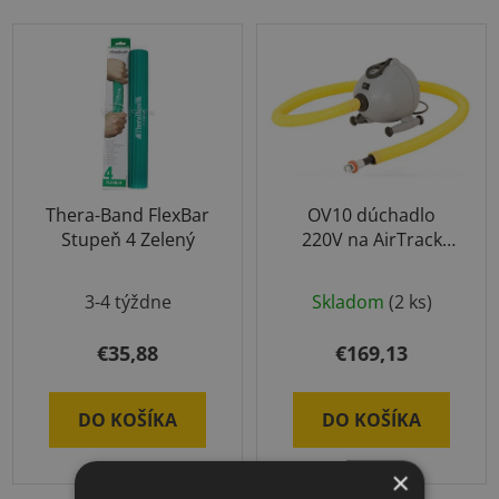
Thera-Band FlexBar
OV10 dúchadlo
Stupeň 4 Zelený
220V na AirTrack
produkty
Priemerné
3-4 týždne
Skladom
(2 ks)
hodnotenie
produktu
€35,88
€169,13
je
5,0
DO KOŠÍKA
DO KOŠÍKA
z
5
×
hviezdičiek.