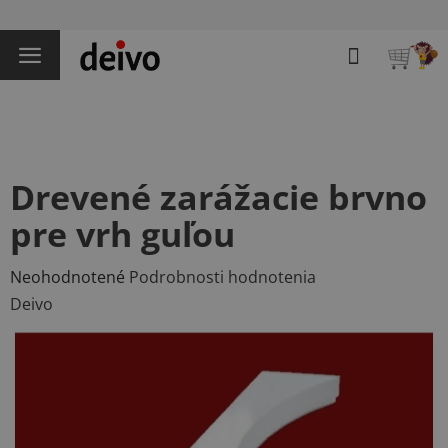
Prejsť
na
Hľadať
obsah
NÁKU
KOŠÍK
Drevené zarážacie brvno
pre vrh guľou
Priemerné
Neohodnotené
Podrobnosti hodnotenia
hodnotenie
Deivo
produktu
je
0,0
z
5