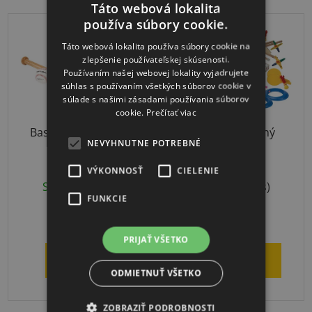
Táto webová lokalita
používa súbory cookie.
DOPRAVA ZADARMO
Táto webová lokalita používa súbory cookie na
zlepšenie používateľskej skúsenosti.
Používaním našej webovej lokality vyjadrujete
súhlas s používaním všetkých súborov cookie v
súlade s našimi zásadami používania súborov
cookie.
Prečítať viac
Baseball SET Junior
Relaxačný herný
NEVYHNUTNE POTREBNÉ
školský set
VÝKONNOSŤ
CIELENIE
Skladom
(1 ks)
Skladom
(1 ks)
FUNKCIE
€48,18
€513
PRIJAŤ VŠETKO
DETAIL
DO KOŠÍKA
ODMIETNUŤ VŠETKO
ZOBRAZIŤ PODROBNOSTI