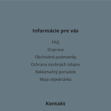
Z
á
p
Informácie pre vás
ä
t
FAQ
i
Doprava
e
Obchodné podmienky
Ochrana osobných údajov
Reklamačný poriadok
Moja objednávka
Kontakt