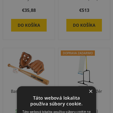
hodnotenie
produktu
€35,88
€513
je
5,0
DO KOŠÍKA
DO KOŠÍKA
z
5
hviezdičiek.
DOPRAVA ZADARMO
×
Baseball SET Junior
Spectrum trenažér
presnosti
Táto webová lokalita
používa súbory cookie.
Skladom
(1 ks)
Skladom
(1 ks)
Táto webová lokalita používa súbory cookie na