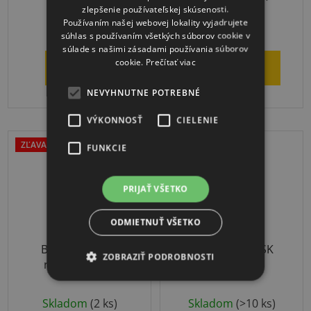
zlepšenie používateľskej skúsenosti.
Používaním našej webovej lokality vyjadrujete
€48,18
€268,99
súhlas s používaním všetkých súborov cookie v
súlade s našimi zásadami používania súborov
cookie.
Prečítať viac
DETAIL
DO KOŠÍKA
NEVYHNUTNE POTREBNÉ
VÝKONNOSŤ
CIELENIE
ZĽAVA OD 5KS
FUNKCIE
PRIJAŤ VŠETKO
ODMIETNUŤ VŠETKO
Badmintonová
ŠPORTUJEME.SK
ZOBRAZIŤ PODROBNOSTI
raketa School
Šejker
Skladom
(2 ks)
Skladom
(>10 ks)