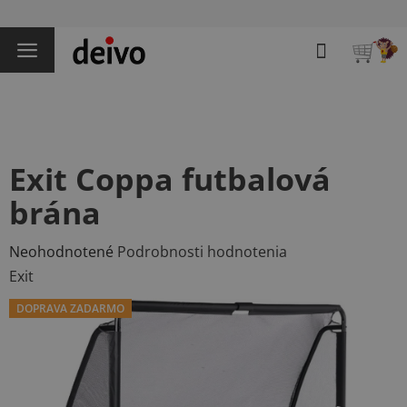
Prejsť
na
Hľadať
obsah
NÁKU
KOŠÍK
Exit Coppa futbalová
brána
Priemerné
Neohodnotené
Podrobnosti hodnotenia
hodnotenie
Exit
produktu
DOPRAVA ZADARMO
je
0,0
z
5