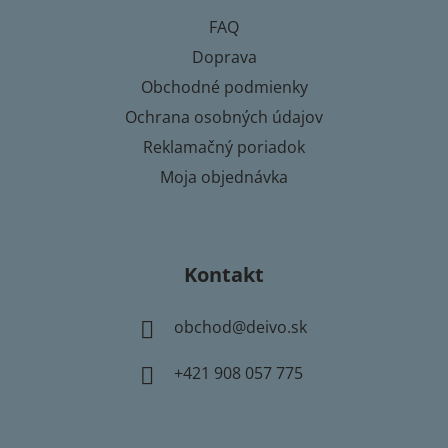
t
FAQ
i
Doprava
e
Obchodné podmienky
Ochrana osobných údajov
Reklamačný poriadok
Moja objednávka
Kontakt
obchod
@
deivo.sk
+421 908 057 775