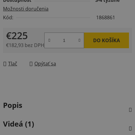
Dostupnosť
3-4 týždne
Možnosti doručenia
Kód:
1868861
€225
DO KOŠÍKA
€182,93 bez DPH
Jednotková cena:
Tlač
Opýtať sa
Popis
Videá (1)