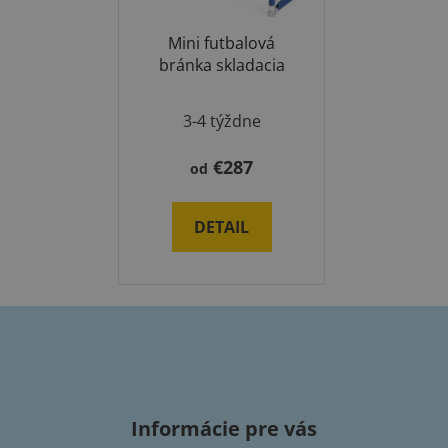
Mini futbalová
bránka skladacia
3-4 týždne
€287
od
DETAIL
Z
á
p
Informácie pre vás
ä