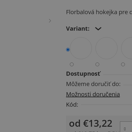
produktu
Florbalová hokejka pre d
je
0,0
Variant:
z
5
hviezdičiek.
Dostupnosť
Môžeme doručiť do:
Možnosti doručenia
Kód:
od
€13,22