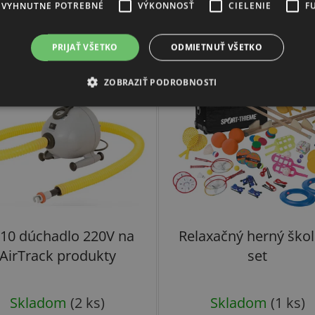
EVYHNUTNE POTREBNÉ
VÝKONNOSŤ
CIELENIE
F
Súvisiaci tovar
PRIJAŤ VŠETKO
ODMIETNUŤ VŠETKO
ZOBRAZIŤ PODROBNOSTI
DOPRAVA ZADARMO
10 dúchadlo 220V na
Relaxačný herný ško
AirTrack produkty
set
Skladom
(2 ks)
Skladom
(1 ks)