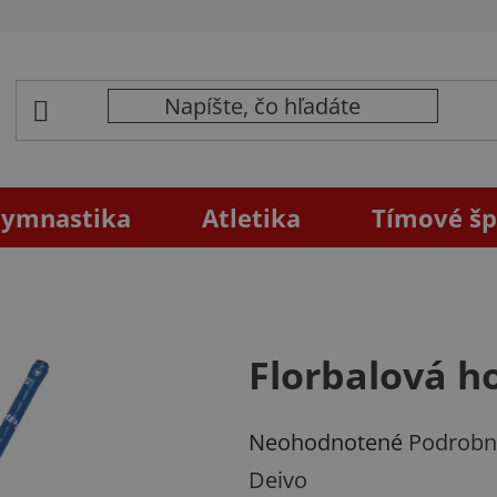
ymnastika
Atletika
Tímové šp
Florbalová 
Priemerné
Neohodnotené
Podrobn
hodnotenie
Deivo