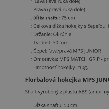
Ľavá (ľavá ruka dole)
Pravá (pravá ruka dole)
75 cm
Dĺžka shaftu:
Celková dĺžka hokejky s čepeľou:
Držanie: Okrúhle
Tvrdosť: 30 mm.
Čepeľ: ľavá/pravá MPS JUNIOR
Omotávka: MPS MATCH GRIP - pro
Hmotnosť hokejky 210g.
Florbalová hokejka MPS JUN
Shaft vyrobený z plastu ABS (amorfn
Dĺžka shaftu: 50 cm