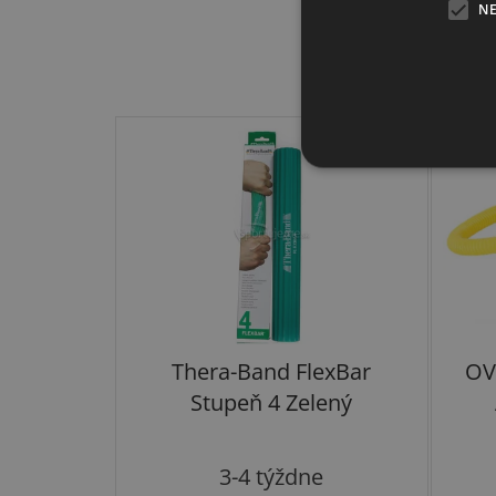
N
Thera-Band FlexBar
OV
Stupeň 4 Zelený
Priemerné
3-4 týždne
hodnotenie