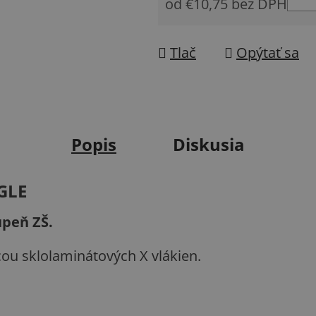
od
€10,75
bez DPH
Jednotková cena:
Tlač
Opýtať sa
Popis
Diskusia
GLE
upeň ZŠ.
u sklolaminátových X vlákien.