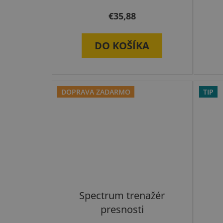
€35,88
produktu
je
DO KOŠÍKA
5,0
z
5
DOPRAVA ZADARMO
TIP
hviezdičiek.
Spectrum trenažér
presnosti