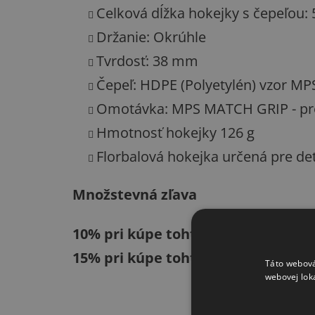
Celková dĺžka hokejky s čepeľou:
Držanie: Okrúhle
Tvrdosť: 38 mm
Čepeľ: HDPE (Polyetylén) vzor MP
Omotávka: MPS MATCH GRIP - pro
Hmotnosť hokejky 126 g
Florbalová hokejka určená pre det
Množstevná zľava
10% pri kúpe tohto výrobku od 5 k
15% pri kúpe tohto výrobku od 10 
Táto webová
webovej lok