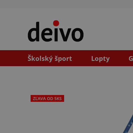
Prejsť
na
obsah
Školský šport
Lopty
G
ZĽAVA OD 5KS