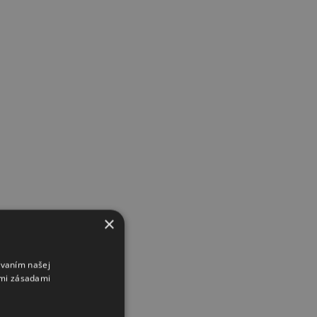
×
ívaním našej
imi zásadami