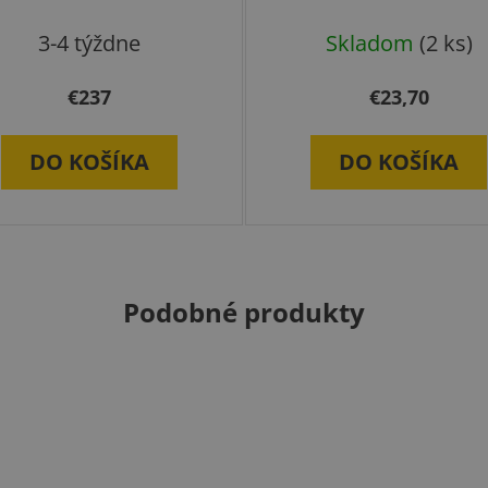
Priemerné
3-4 týždne
Skladom
(2 ks)
hodnotenie
€237
produktu
€23,70
je
DO KOŠÍKA
DO KOŠÍKA
5,0
z
5
hviezdičiek.
Podobné produkty