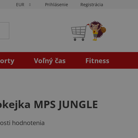
EUR
Prihlásenie
Registrácia
NÁKUPNÝ
KOŠÍK
orty
Voľný čas
Fitness
hokejka MPS JUNGLE
osti hodnotenia