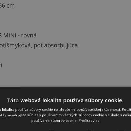
 56 cm
S MINI - rovná
tišmyková, pot absorbujúca
i
usov
Táto webová lokalita používa súbory cookie.
kusov
 lokalita používa súbory cookie na zlepšenie používateľskej skúsenosti. Použ
ality vyjadrujete súhlas s používaním všetkých súborov cookie v súlade s naš
používania súborov cookie.
Prečítať viac