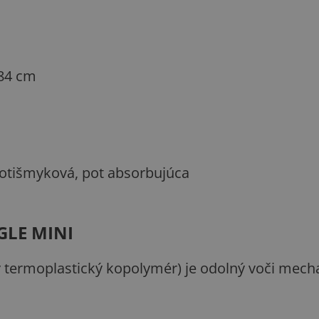
 84 cm
tišmyková, pot absorbujúca
GLE MINI
ý termoplastický kopolymér) je odolný voči me