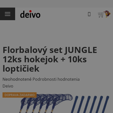
Prejsť
na
Hľadať
obsah
NÁKU
KOŠÍK
Florbalový set JUNGLE
12ks hokejok + 10ks
loptičiek
Priemerné
Neohodnotené
Podrobnosti hodnotenia
hodnotenie
Deivo
produktu
DOPRAVA ZADARMO
je
0,0
z