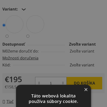
Variant:
Dostupnosť
Zvoľte variant
Môžeme doručiť do:
Zvoľte variant
Možnosti doručenia
Kód:
Zvoľte variant
€195
DO KOŠÍKA
€158,54 bez DPH
×
Jednotková cena:
Táto webová lokalita
používa súbory cookie.
Tlač
Opýtať sa