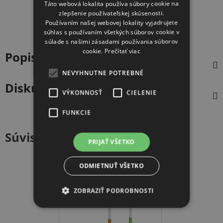
Táto webová lokalita používa súbory cookie na
zlepšenie používateľskej skúsenosti.
Používaním našej webovej lokality vyjadrujete
súhlas s používaním všetkých súborov cookie v
súlade s našimi zásadami používania súborov
cookie.
Prečítať viac
Popis
NEVYHNUTNE POTREBNÉ
Diskusia
VÝKONNOSŤ
CIELENIE
FUNKCIE
Súvisiaci tovar
PRIJAŤ VŠETKO
ODMIETNUŤ VŠETKO
ZĽAVA OD 5KS
ZOBRAZIŤ PODROBNOSTI