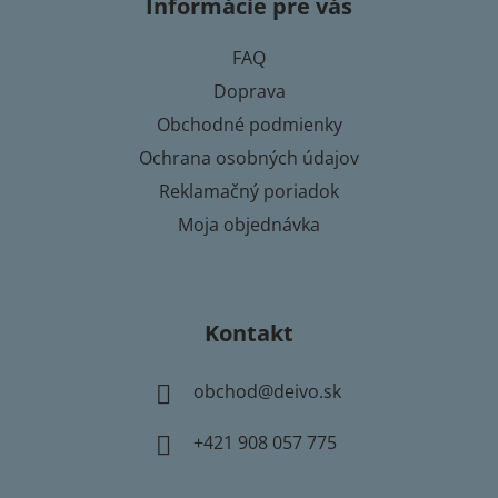
Informácie pre vás
ä
t
FAQ
i
Doprava
e
Obchodné podmienky
Ochrana osobných údajov
Reklamačný poriadok
Moja objednávka
Kontakt
obchod
@
deivo.sk
+421 908 057 775