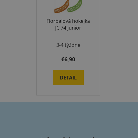
Florbalová hokejka
JC 74 junior
3-4 týždne
€6,90
DETAIL
Z
á
p