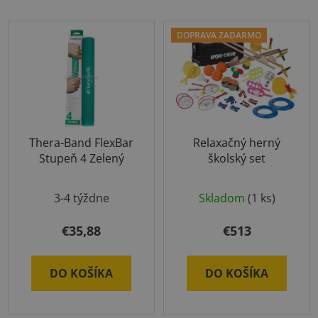
DOPRAVA ZADARMO
Thera-Band FlexBar
Relaxačný herný
Stupeň 4 Zelený
školský set
Priemerné
3-4 týždne
Skladom
(1 ks)
hodnotenie
produktu
€35,88
€513
je
5,0
DO KOŠÍKA
DO KOŠÍKA
z
5