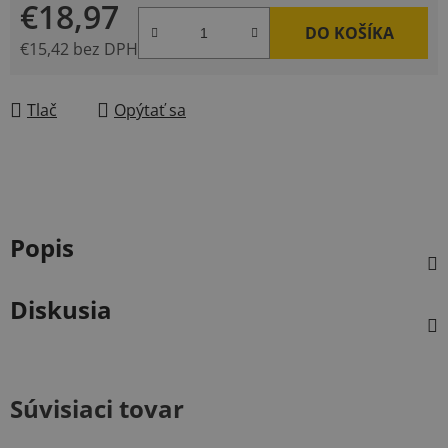
€18,97
DO KOŠÍKA
€15,42 bez DPH
Jednotková cena:
Tlač
Opýtať sa
Popis
Diskusia
Súvisiaci tovar