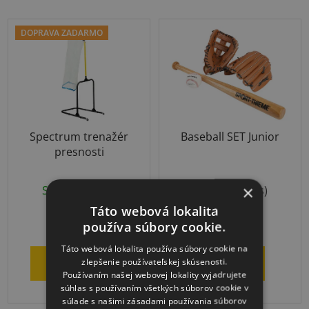
hviezdičiek.
DOPRAVA ZADARMO
Spectrum trenažér
Baseball SET Junior
presnosti
×
Skladom
(1 ks)
Skladom
(1 ks)
Táto webová lokalita
€268,99
€48,18
používa súbory cookie.
Táto webová lokalita používa súbory cookie na
zlepšenie používateľskej skúsenosti.
DO KOŠÍKA
DETAIL
Používaním našej webovej lokality vyjadrujete
súhlas s používaním všetkých súborov cookie v
súlade s našimi zásadami používania súborov