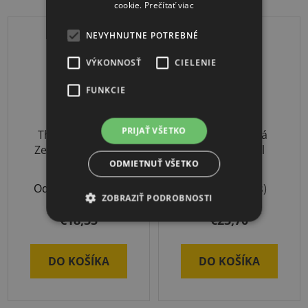
cookie.
Prečítať viac
ZĽAVA OD 5KS
NEVYHNUTNE POTREBNÉ
VÝKONNOSŤ
CIELENIE
FUNKCIE
PRIJAŤ VŠETKO
Thera-Band CLX
Badmintonová
Zelená (stupeň 4)
raketa School
ODMIETNUŤ VŠETKO
Odoslanie 3-7 dní
Skladom
(2 ks)
ZOBRAZIŤ PODROBNOSTI
€18,35
€23,70
DO KOŠÍKA
DO KOŠÍKA