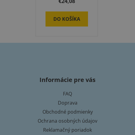
€24,08
DO KOŠÍKA
Z
á
p
Informácie pre vás
ä
t
FAQ
i
Doprava
e
Obchodné podmienky
Ochrana osobných údajov
Reklamačný poriadok