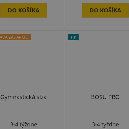
DO KOŠÍKA
DO KOŠÍKA
AVA ZADARMO
TIP
Gymnastická slza
BOSU PRO
Priemerné
Priemer
3-4 týždne
3-4 týždne