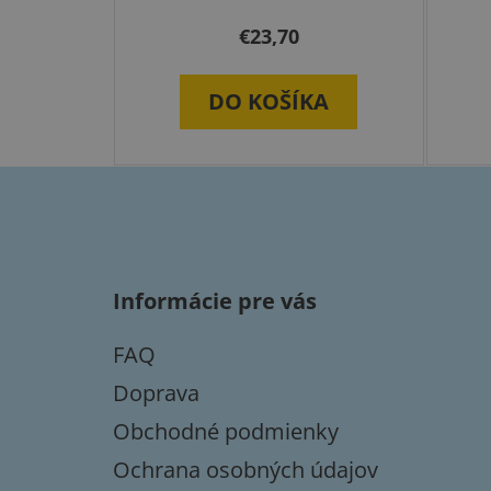
€23,70
DO KOŠÍKA
Z
á
p
Informácie pre vás
ä
t
FAQ
i
e
Doprava
Obchodné podmienky
Ochrana osobných údajov