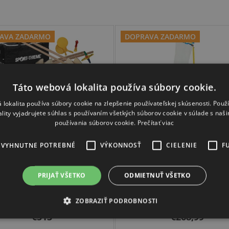
AVA ZADARMO
DOPRAVA ZADARMO
Táto webová lokalita používa súbory cookie.
 lokalita používa súbory cookie na zlepšenie používateľskej skúsenosti. Použ
ality vyjadrujete súhlas s používaním všetkých súborov cookie v súlade s naš
používania súborov cookie.
Prečítať viac
axačný herný školský
Spectrum trenažé
EVYHNUTNE POTREBNÉ
VÝKONNOSŤ
CIELENIE
F
set
presnosti
PRIJAŤ VŠETKO
ODMIETNUŤ VŠETKO
Skladom
(1 ks)
Skladom
(1 ks)
ZOBRAZIŤ PODROBNOSTI
€513
€268,99