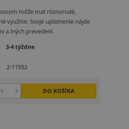
úkosom môže mať rôznorodé,
é využitie. Svoje uplatnenie nájde
v a iných prevedení.
3-4 týždne
2-11552
DO KOŠÍKA