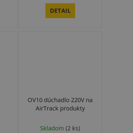
DETAIL
OV10 dúchadlo 220V na
AirTrack produkty
né
Skladom
(2 ks)