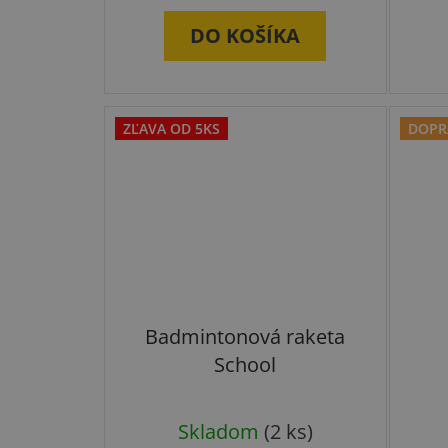
je
DO KOŠÍKA
5,0
z
5
ZĽAVA OD 5KS
DOPR
hviezdičiek.
Badmintonová raketa
School
Skladom
(2 ks)