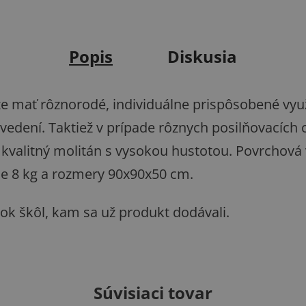
Popis
Diskusia
 mať rôznorodé, individuálne prispôsobené využi
vedení. Taktiež v prípade rôznych posilňovacích 
rí kvalitný molitán s vysokou hustotou. Povrchová
je 8 kg a rozmery 90x90x50 cm.
ok škôl, kam sa už produkt dodávali.
Súvisiaci tovar