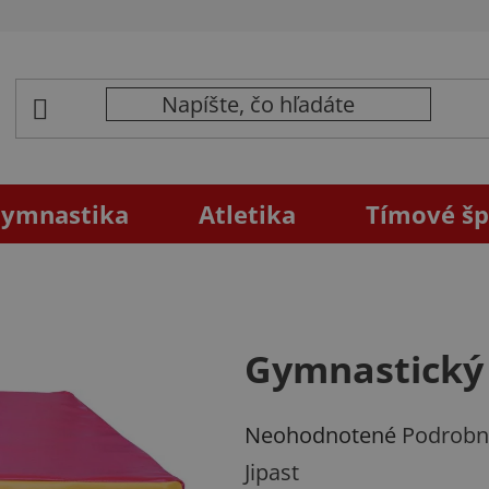
ymnastika
Atletika
Tímové šp
Gymnastický
Priemerné
Neohodnotené
Podrobn
hodnotenie
Jipast