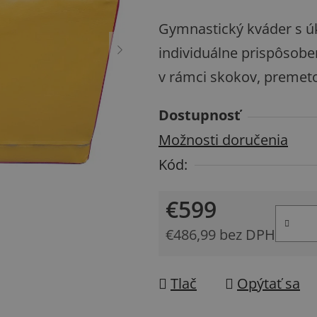
produktu
Gymnastický kváder s 
je
individuálne prispôsoben
0,0
v rámci skokov, premeto
z
5
Dostupnosť
hviezdičiek.
Možnosti doručenia
Kód:
€599
€486,99 bez DPH
Jednotková cena:
Tlač
Opýtať sa