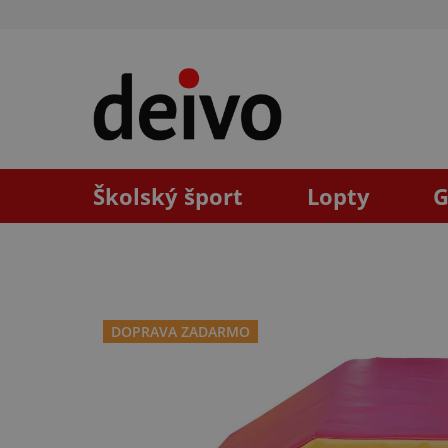
Prejsť
na
obsah
Školský šport
Lopty
G
DOPRAVA ZADARMO