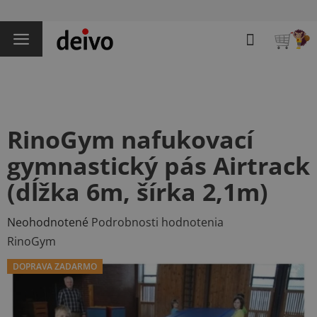
Prejsť
na
Hľadať
obsah
NÁKU
KOŠÍK
RinoGym nafukovací
gymnastický pás Airtrack
(dĺžka 6m, šírka 2,1m)
Priemerné
Neohodnotené
Podrobnosti hodnotenia
hodnotenie
RinoGym
produktu
DOPRAVA ZADARMO
je
0,0
z