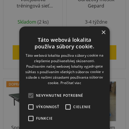
tréningová sieť
Gepard
Trening
Priemerné
Skladom
(2 ks)
3-4 týždne
hodnotenie
×
produktu
€65,29
€549
Táto webová lokalita
je
používa súbory cookie.
5,0
DO KOŠÍKA
DO KOŠÍKA
z
Táto webová lokalita používa súbory cookie na
zlepšenie používateľskej skúsenosti.
5
Používaním našej webovej lokality vyjadrujete
hviezdičiek.
súhlas s používaním všetkých súborov cookie v
súlade s našimi zásadami používania súborov
cookie.
Prečítať viac
DOPRAVA ZADARMO
DOPRAVA ZADARMO
NEVYHNUTNE POTREBNÉ
VÝKONNOSŤ
CIELENIE
FUNKCIE
Sport-Thieme Roller
Žinenka RinoGym