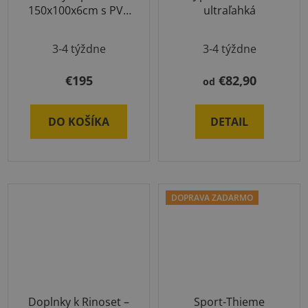
150x100x6cm s PVC
ultraľahká
povrchom
Priemerné
3-4 týždne
3-4 týždne
hodnotenie
produktu
€195
€82,90
od
je
5,0
DO KOŠÍKA
DETAIL
z
5
hviezdičiek.
DOPRAVA ZADARMO
Doplnky k Rinoset –
Sport-Thieme