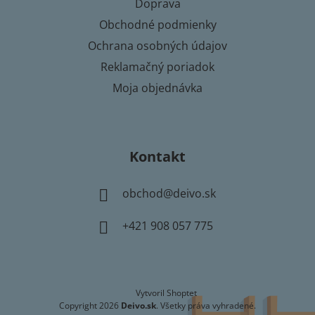
Doprava
e
Obchodné podmienky
Ochrana osobných údajov
Reklamačný poriadok
Moja objednávka
Kontakt
obchod
@
deivo.sk
+421 908 057 775
Vytvoril Shoptet
Copyright 2026
Deivo.sk
. Všetky práva vyhradené.