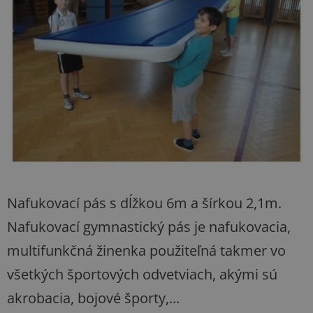
5
hviezdičiek.
Nafukovací pás s dĺžkou 6m a šírkou 2,1m.
Nafukovací gymnastický pás je nafukovacia,
multifunkčná žinenka použiteľná takmer vo
všetkých športových odvetviach, akými sú
akrobacia, bojové športy,...