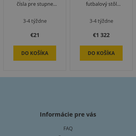
čísla pre stupne
futbalový stôl
víťazov
Scorer
3-4 týždne
3-4 týždne
€21
€1 322
DO KOŠÍKA
DO KOŠÍKA
Z
á
p
Informácie pre vás
ä
t
FAQ
i