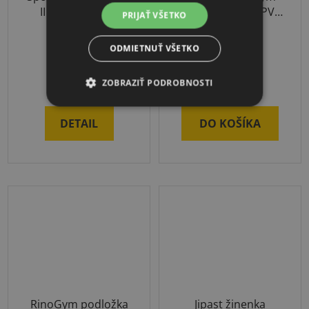
II Stôl na stolný
200x100x6cm s PVC
PRIJAŤ VŠETKO
tenis
povrchom
ODMIETNUŤ VŠETKO
3-4 týždne
3-4 týždne
€921
€236,90
ZOBRAZIŤ PODROBNOSTI
DETAIL
DO KOŠÍKA
RinoGym podložka
Jipast žinenka