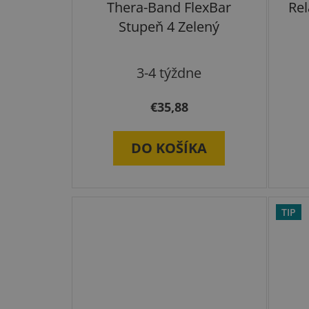
Thera-Band FlexBar
Rel
Stupeň 4 Zelený
Priemerné
3-4 týždne
hodnotenie
€35,88
produktu
je
DO KOŠÍKA
5,0
z
5
TIP
hviezdičiek.