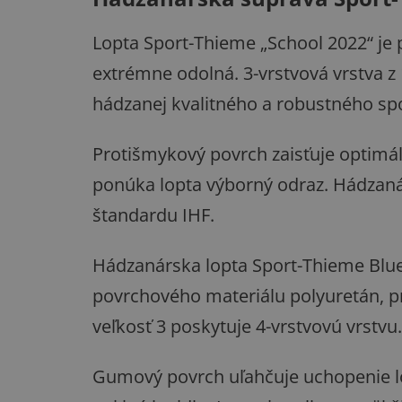
Lopta Sport-Thieme „School 2022“ je p
extrémne odolná. 3-vrstvová vrstva z
hádzanej kvalitného a robustného sp
Protišmykový povrch zaisťuje optimáln
ponúka lopta výborný odraz. Hádzaná
štandardu IHF.
Hádzanárska lopta Sport
-Thieme Blue
povrchového materiálu polyuretán, pr
veľkosť 3 poskytuje 4-vrstvovú vrstvu.
Gumový povrch uľahčuje uchopenie lop