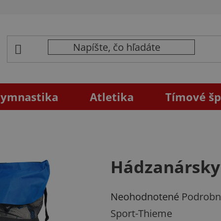
ymnastika
Atletika
Tímové šp
Hádzanársky 
Priemerné
Neohodnotené
Podrobn
hodnotenie
Sport-Thieme