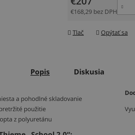
€207
€168,29 bez DPH
Jednotková cena:
Tlač
Opýtať sa
Popis
Diskusia
Do
iesta a pohodlné skladovanie
retržité použitie
Vyu
lopta z polyuretánu
Thieme „School 2.0“: