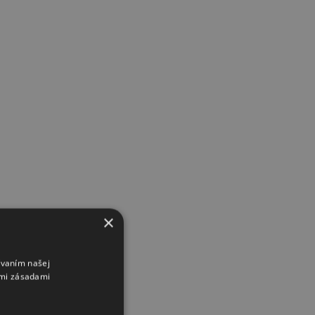
×
ívaním našej
imi zásadami