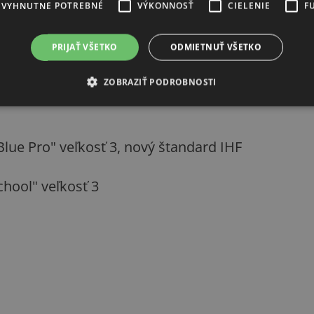
EVYHNUTNE POTREBNÉ
VÝKONNOSŤ
CIELENIE
F
PRIJAŤ VŠETKO
ODMIETNUŤ VŠETKO
ZOBRAZIŤ PODROBNOSTI
lue Pro" veľkosť 3, nový štandard IHF
chool" veľkosť 3