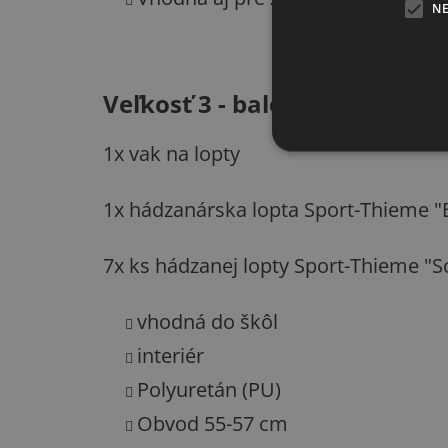
N
Veľkosť 3 - balenie obsahuje
1x vak na lopty
1x hádzanárska lopta Sport-Thieme "B
7x ks hádzanej lopty Sport-Thieme "S
vhodná do škôl
interiér
Polyuretán (PU)
Obvod 55-57 cm