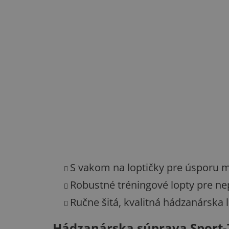
S vakom na loptičky pre úsporu m
Robustné tréningové lopty pre nep
Ručne šitá, kvalitná hádzanárska 
Hádzanárska súprava Sport-