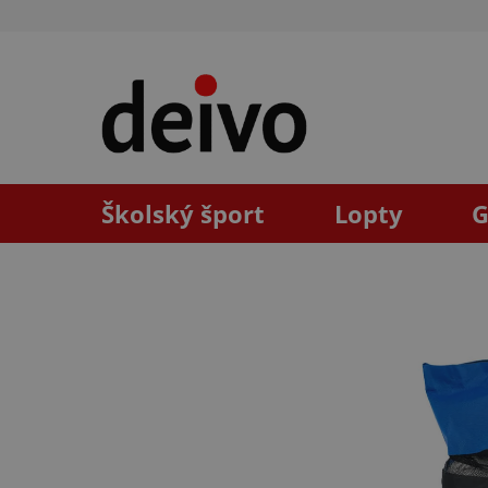
Prejsť
na
obsah
Školský šport
Lopty
G