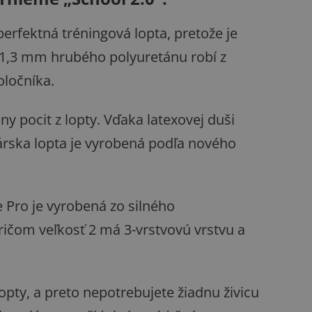
erfektná tréningová lopta, pretože je
 1,3 mm hrubého polyuretánu robí z
oločníka.
y pocit z lopty. Vďaka latexovej duši
rska lopta je vyrobená podľa nového
 Pro je vyrobená zo silného
ičom veľkosť 2 má 3-vrstvovú vrstvu a
ty, a preto nepotrebujete žiadnu živicu