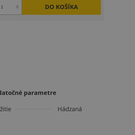
DO KOŠÍKA
datočné parametre
žitie
Hádzaná