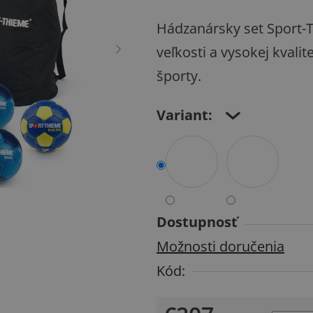
produktu
Hádzanársky set Sport-T
je
veľkosti a vysokej kvali
0,0
športy.
z
5
Variant:
hviezdičiek.
Dostupnosť
Možnosti doručenia
Kód: