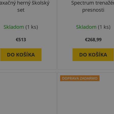
axačný herný školský
Spectrum trenažé
set
presnosti
Skladom
(1 ks)
Skladom
(1 ks)
€513
€268,99
DO KOŠÍKA
DO KOŠÍKA
DOPRAVA ZADARMO