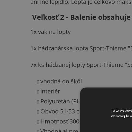
ani iné lepidlo. Lopta je celkovo mäkš
Veľkosť 2 - Balenie obsahuje
1x vak na lopty
1x hádzanárska lopta Sport-Thieme "B
7x ks hádzanej lopty Sport-Thieme "S
vhodná do škôl
interiér
Polyuretán (PU)
Obvod 51-53 cm
Táto webová
webovej lok
Hmotnosť 300-325g
Vhodná aj pre živicu