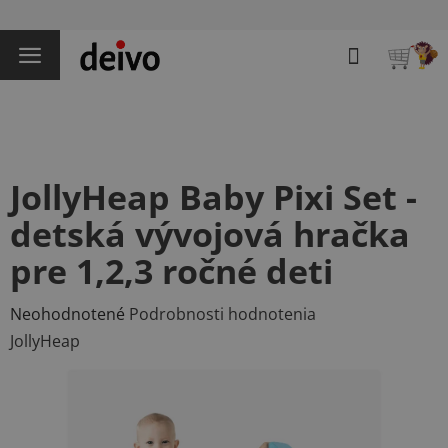
Prejsť
na
Hľadať
obsah
NÁKU
KOŠÍK
JollyHeap Baby Pixi Set -
detská vývojová hračka
pre 1,2,3 ročné deti
Priemerné
Neohodnotené
Podrobnosti hodnotenia
hodnotenie
JollyHeap
produktu
je
0,0
z