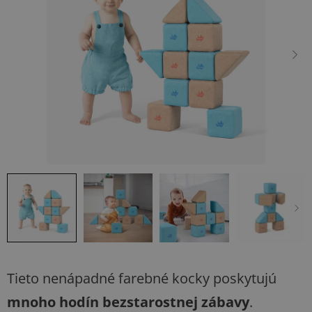
5
hviezdičiek.
Tieto nenápadné farebné kocky poskytujú
mnoho hodín bezstarostnej zábavy
.