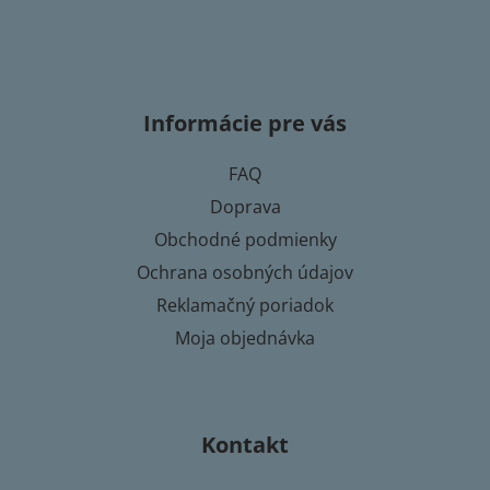
Z
á
p
Informácie pre vás
ä
t
FAQ
i
Doprava
e
Obchodné podmienky
Ochrana osobných údajov
Reklamačný poriadok
Moja objednávka
Kontakt