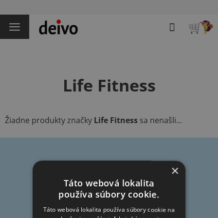
Prejsť
na
Hľadať
obsah
NÁKU
KOŠÍK
Life Fitness
Žiadne produkty značky
Life Fitness
sa nenašli...
Z
×
á
Táto webová lokalita
p
používa súbory cookie.
Informácie pre vás
ä
t
Táto webová lokalita používa súbory cookie na