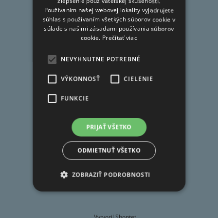
FAQ
zlepšenie používateľskej skúsenosti.
i
Používaním našej webovej lokality vyjadrujete
Doprava
e
súhlas s používaním všetkých súborov cookie v
súlade s našimi zásadami používania súborov
Obchodné podmienky
cookie.
Prečítať viac
Ochrana osobných údajov
Reklamačný poriadok
NEVYHNUTNE POTREBNÉ
Moja objednávka
VÝKONNOSŤ
CIELENIE
FUNKCIE
Kontakt
PRIJAŤ VŠETKO
obchod
@
deivo.sk
ODMIETNUŤ VŠETKO
+421 908 057 775
ZOBRAZIŤ PODROBNOSTI
Vytvoril Shoptet