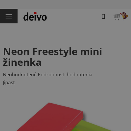
Prejsť
na
Hľadať
obsah
NÁKU
KOŠÍK
Neon Freestyle mini
žinenka
Priemerné
Neohodnotené
Podrobnosti hodnotenia
hodnotenie
Jipast
produktu
je
0,0
z
5
hviezdičiek.