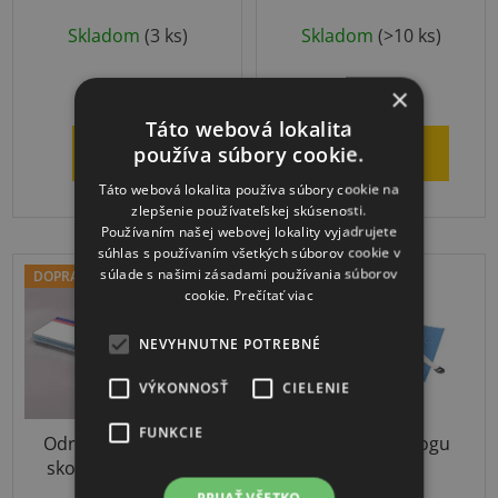
Priemerné
Skladom
(3 ks)
Skladom
(>10 ks)
hodnotenie
produktu
€29,62
€5,99
od
×
je
Táto webová lokalita
5,0
používa súbory cookie.
DETAIL
DO KOŠÍKA
z
Táto webová lokalita používa súbory cookie na
5
zlepšenie používateľskej skúsenosti.
hviezdičiek.
Používaním našej webovej lokality vyjadrujete
súhlas s používaním všetkých súborov cookie v
súlade s našimi zásadami používania súborov
DOPRAVA ZADARMO
cookie.
Prečítať viac
NEVYHNUTNE POTREBNÉ
VÝKONNOSŤ
CIELENIE
FUNKCIE
Odrazová doska pre
Azuni Sada na jogu
skok do diaľky SET -
s podložkou
školská