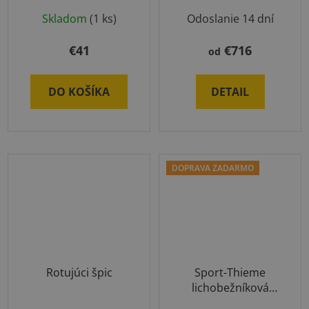
Skladom
(1 ks)
Odoslanie 14 dní
€41
€716
od
DO KOŠÍKA
DETAIL
DOPRAVA ZADARMO
Rotujúci špic
Sport-Thieme
lichobežníková
švédska debna