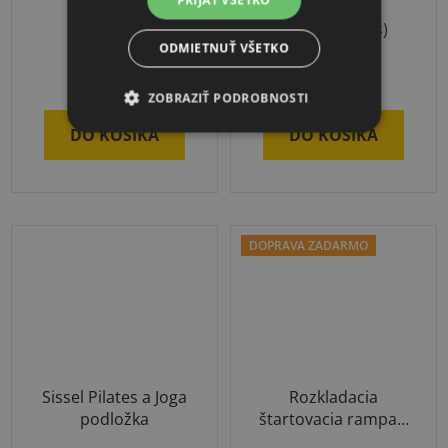
PRIJAŤ VŠETKO
3-4 týždne
Skladom
(1 ks)
ODMIETNUŤ VŠETKO
€699,89
€25,52
ZOBRAZIŤ PODROBNOSTI
DO KOŠÍKA
DO KOŠÍKA
DOPRAVA ZADARMO
Sissel Pilates a Joga
Rozkladacia
podložka
štartovacia rampa k
AirTrack P2 a P3