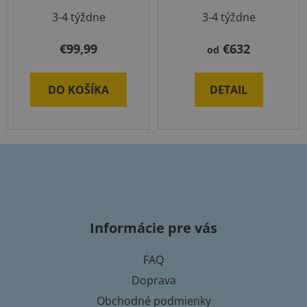
3-4 týždne
3-4 týždne
€99,99
€632
od
DO KOŠÍKA
DETAIL
Z
á
p
Informácie pre vás
ä
t
FAQ
i
Doprava
e
Obchodné podmienky