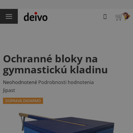
Prejsť
na
Hľadať
obsah
NÁKU
KOŠÍK
Ochranné bloky na
gymnastickú kladinu
Priemerné
Neohodnotené
Podrobnosti hodnotenia
hodnotenie
Jipast
produktu
DOPRAVA ZADARMO
je
0,0
z
5