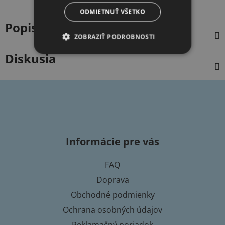
ODMIETNUŤ VŠETKO
Popis
ZOBRAZIŤ PODROBNOSTI
Diskusia
Z
á
p
Informácie pre vás
ä
t
FAQ
i
Doprava
e
Obchodné podmienky
Ochrana osobných údajov