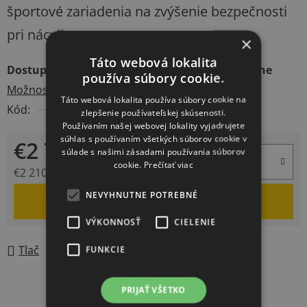
športové zariadenia na zvýšenie bezpečnosti
pri nácviku.
×
Táto webová lokalita
Dostupnosť
3-4 týždne
používa súbory cookie.
Možnosti doručenia
Táto webová lokalita používa súbory cookie na
Kód:
3-18900
zlepšenie používateľskej skúsenosti.
Používaním našej webovej lokality vyjadrujete
súhlas s používaním všetkých súborov cookie v
€2 719
súlade s našimi zásadami používania súborov
cookie.
Prečítať viac
€2 210,57 bez DPH
Jednotková cena:
NEVYHNUTNE POTREBNÉ
DO KOŠÍKA
VÝKONNOSŤ
CIELENIE
Tlač
Opýtať sa
FUNKCIE
PRIJAŤ VŠETKO