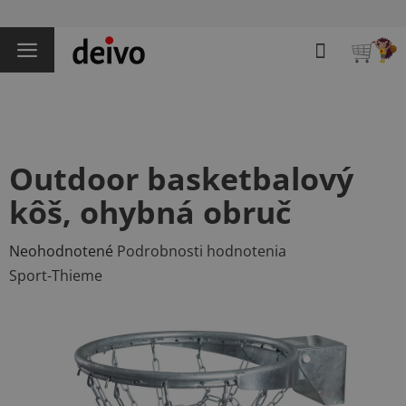
Prejsť
na
Hľadať
obsah
NÁKU
KOŠÍK
Outdoor basketbalový
kôš, ohybná obruč
Priemerné
Neohodnotené
Podrobnosti hodnotenia
hodnotenie
Sport-Thieme
produktu
je
0,0
z
5