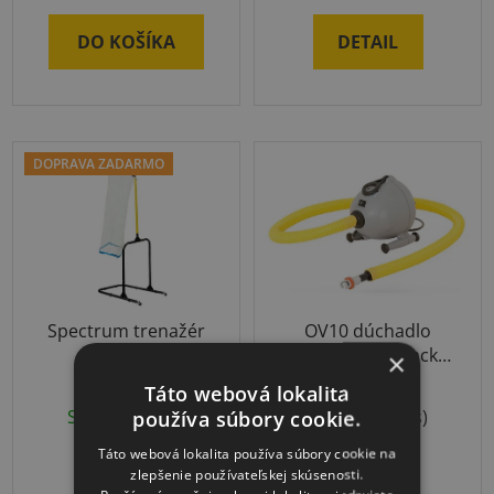
5,0
DO KOŠÍKA
DETAIL
z
5
hviezdičiek.
DOPRAVA ZADARMO
Spectrum trenažér
OV10 dúchadlo
presnosti
220V na AirTrack
×
produkty
Táto webová lokalita
Skladom
(1 ks)
Skladom
(2 ks)
používa súbory cookie.
Táto webová lokalita používa súbory cookie na
€268,99
€169,13
zlepšenie používateľskej skúsenosti.