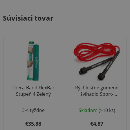
Súvisiaci tovar
Thera-Band FlexBar
Rýchlostné gumené
Stupeň 4 Zelený
švihadlo Sport-
Thieme
Priemerné
3-4 týždne
Skladom
(>10 ks)
hodnotenie
produktu
€35,88
€4,87
je