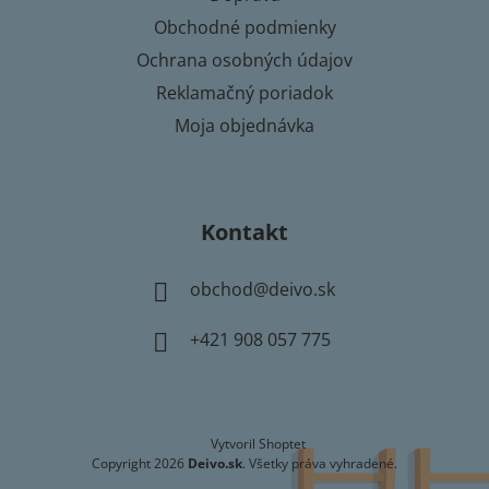
e
Obchodné podmienky
Ochrana osobných údajov
Reklamačný poriadok
Moja objednávka
Kontakt
obchod
@
deivo.sk
+421 908 057 775
Vytvoril Shoptet
Copyright 2026
Deivo.sk
. Všetky práva vyhradené.