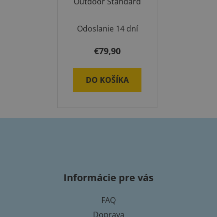
Outdoor Standard
Odoslanie 14 dní
€79,90
DO KOŠÍKA
Z
á
p
Informácie pre vás
ä
t
FAQ
i
Doprava