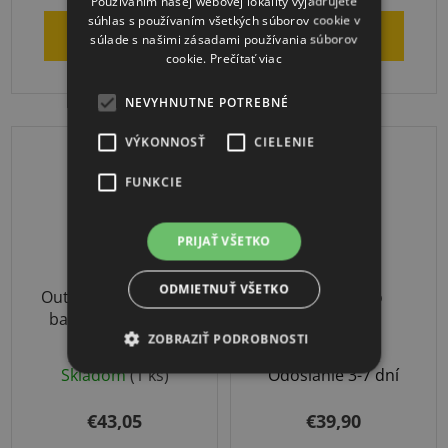
Používaním našej webovej lokality vyjadrujete
súhlas s používaním všetkých súborov cookie v
DO KOŠÍKA
DO KOŠÍKA
súlade s našimi zásadami používania súborov
cookie.
Prečítať viac
NEVYHNUTNE POTREBNÉ
VÝKONNOSŤ
CIELENIE
FUNKCIE
PRIJAŤ VŠETKO
ODMIETNUŤ VŠETKO
Outdoor retiazková
BlackRoll Pro
basketbalová sieť
ZOBRAZIŤ PODROBNOSTI
Skladom
(1 ks)
Odoslanie 3-7 dní
€43,05
€39,90