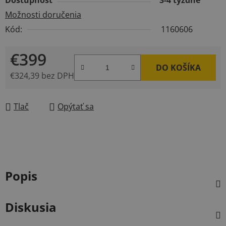
Dostupnosť
3-4 týždne
Možnosti doručenia
Kód:
1160606
€399
DO KOŠÍKA
€324,39 bez DPH
Jednotková cena:
Tlač
Opýtať sa
Popis
Diskusia