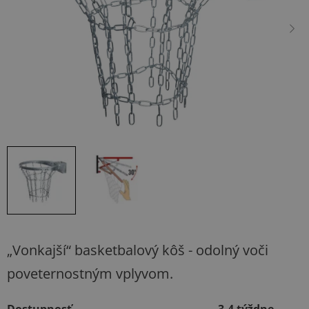
hviezdičiek.
„Vonkajší“ basketbalový kôš - odolný voči
poveternostným vplyvom.