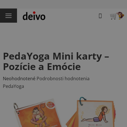
Prejsť
na
Hľadať
obsah
NÁKU
KOŠÍK
PedaYoga Mini karty –
Pozície a Emócie
Priemerné
Neohodnotené
Podrobnosti hodnotenia
hodnotenie
PedaYoga
produktu
je
0,0
z
5