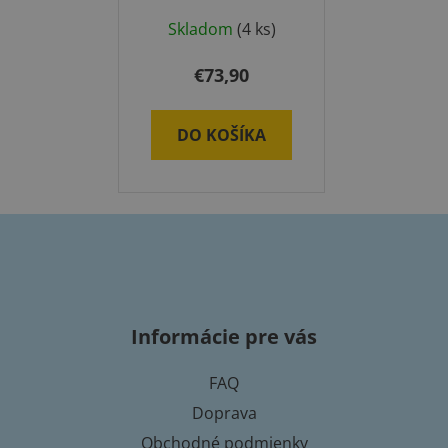
deti
Skladom
(4 ks)
€73,90
DO KOŠÍKA
Z
á
p
Informácie pre vás
ä
t
FAQ
i
Doprava
e
Obchodné podmienky