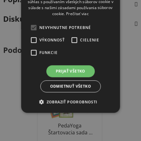
súhlas s používaním všetkých súborov cookie v
súlade s našimi zásadami používania súborov
cookie.
Prečítať viac
Diskusia
NEVYHNUTNE POTREBNÉ
VÝKONNOSŤ
CIELENIE
Podobné produkty
FUNKCIE
PRIJAŤ VŠETKO
ODMIETNUŤ VŠETKO
ZOBRAZIŤ PODROBNOSTI
PedaYoga
Štartovacia sada –
Zábavná joga pre