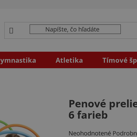
ymnastika
Atletika
Tímové šp
Penové preli
6 farieb
Priemerné
Neohodnotené
Podrobn