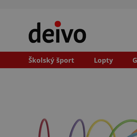
Prejsť
na
obsah
Školský šport
Lopty
G