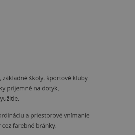
základné školy, športové kluby
ky príjemné na dotyk,
užitie.
ordináciu a priestorové vnímanie
ty cez farebné bránky.