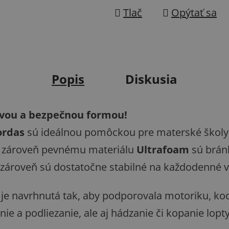
Tlač
Opýtať sa
Popis
Diskusia
avou a bezpečnou formou!
ordas
sú ideálnou pomôckou pre materské školy, 
a zároveň pevnému materiálu
Ultrafoam
sú brán
zároveň sú dostatočne stabilné na každodenné vy
 je navrhnutá tak, aby podporovala motoriku, ko
enie a podliezanie, ale aj hádzanie či kopanie lop