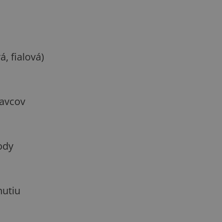
, fialová)
avcov
ody
nutiu