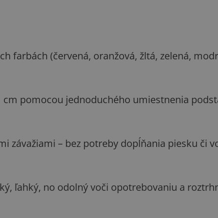
h farbách (červená, oranžová, žltá, zelená, modrá
1 cm pomocou jednoduchého umiestnenia podst
 závažiami – bez potreby dopĺňania piesku či v
ý, ľahký, no odolný voči opotrebovaniu a roztrh