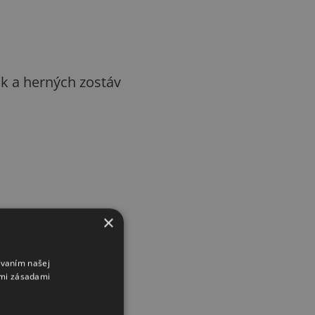
k a herných zostáv
×
ívaním našej
imi zásadami