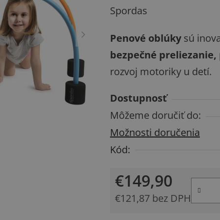
hodnotenie
Spordas
produktu
Penové oblúky
sú inov
je
bezpečné preliezanie, 
0,0
rozvoj motoriky u detí.
z
5
Dostupnosť
hviezdičiek.
Môžeme doručiť do:
Možnosti doručenia
Kód:
€149,90
€121,87 bez DPH
Jednotková cena: