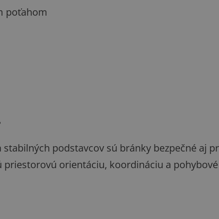
ým poťahom
?
tabilných podstavcov sú bránky bezpečné aj pre 
ú priestorovú orientáciu, koordináciu a pohybové