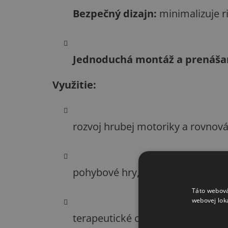
Bezpečný dizajn:
minimalizuje r
Jednoduchá montáž a prenáša
Využitie:
rozvoj hrubej motoriky a rovnov
pohybové hry, štafety, prekážko
Táto webová
webovej lok
terapeutické cvičenia a senzomot