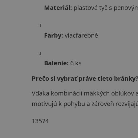
Materiál:
plastová tyč s penov
Farby:
viacfarebné
Balenie:
6 ks
Prečo si vybrať práve tieto bránky
Vďaka kombinácii mäkkých oblúkov a s
motivujú k pohybu a zároveň rozvíjaj
13574