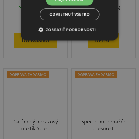
Skladom
(1 ks)
Skladom
(2 ks)
ODMIETNUŤ VŠETKO
€513
€41,72
od
ZOBRAZIŤ PODROBNOSTI
DO KOŠÍKA
DETAIL
DOPRAVA ZADARMO
DOPRAVA ZADARMO
Čalúnený odrazový
Spectrum trenažér
mostík Spieth
presnosti
Standard