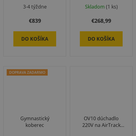
3-4 týždne
Skladom
(1 ks)
€839
€268,99
DO KOŠÍKA
DO KOŠÍKA
DOPRAVA ZADARMO
Gymnastický
OV10 dúchadlo
koberec
220V na AirTrack
produkty