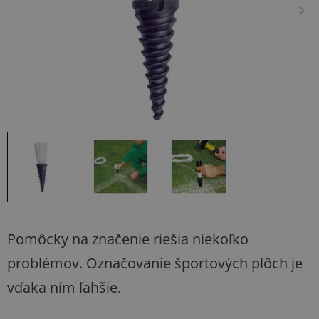
hviezdičiek.
Pomôcky na značenie riešia niekoľko
problémov. Označovanie športových plôch je
vďaka ním ľahšie.