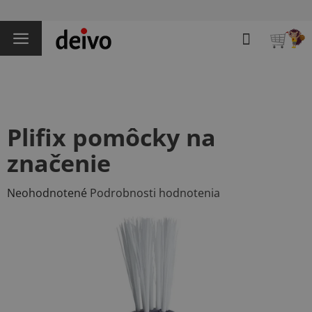
Prejsť
na
Hľadať
obsah
NÁKU
KOŠÍK
Plifix pomôcky na
značenie
Priemerné
Neohodnotené
Podrobnosti hodnotenia
hodnotenie
produktu
je
0,0
z
5