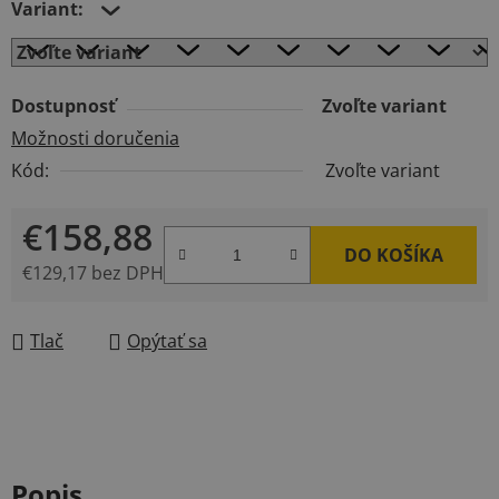
Variant:
Dostupnosť
Zvoľte variant
Možnosti doručenia
Kód:
Zvoľte variant
€158,88
DO KOŠÍKA
€129,17 bez DPH
Jednotková cena:
Tlač
Opýtať sa
Popis