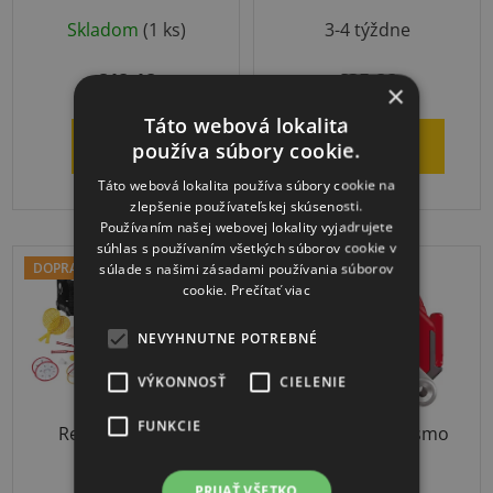
Priemerné
Skladom
(1 ks)
3-4 týždne
hodnotenie
produktu
€48,18
€35,88
×
je
Táto webová lokalita
5,0
DETAIL
DO KOŠÍKA
používa súbory cookie.
z
Táto webová lokalita používa súbory cookie na
5
zlepšenie používateľskej skúsenosti.
hviezdičiek.
Používaním našej webovej lokality vyjadrujete
súhlas s používaním všetkých súborov cookie v
DOPRAVA ZADARMO
súlade s našimi zásadami používania súborov
cookie.
Prečítať viac
NEVYHNUTNE POTREBNÉ
VÝKONNOSŤ
CIELENIE
FUNKCIE
Relaxačný herný
BMI meracie pásmo
školský set
PRIJAŤ VŠETKO