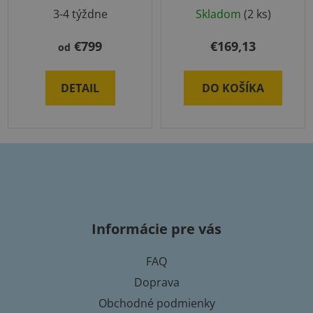
3-4 týždne
Skladom
(2 ks)
€799
€169,13
od
DETAIL
DO KOŠÍKA
Z
á
p
Informácie pre vás
ä
t
FAQ
i
Doprava
e
Obchodné podmienky