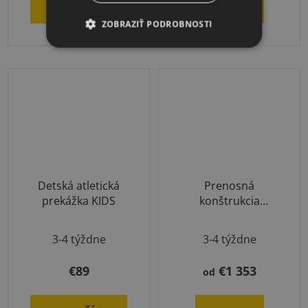
DO KOŠÍKA
DETAIL
ZOBRAZIŤ PODROBNOSTI
Detská atletická
Prenosná
prekážka KIDS
konštrukcia
baletných tyčí ISA,
Priemerné
výškovo
3-4 týždne
3-4 týždne
nastaviteľné
hodnotenie
produktu
€89
€1 353
od
je
5,0