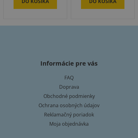
DO KOŠÍKA
DO KOŠÍKA
Z
á
p
Informácie pre vás
ä
t
FAQ
i
Doprava
e
Obchodné podmienky
Ochrana osobných údajov
Reklamačný poriadok
Moja objednávka