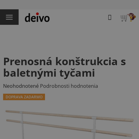
Prejsť
na
Hľadať
obsah
NÁKU
KOŠÍK
Prenosná konštrukcia s
baletnými tyčami
Priemerné
Neohodnotené
Podrobnosti hodnotenia
hodnotenie
DOPRAVA ZADARMO
produktu
je
0,0
z
5