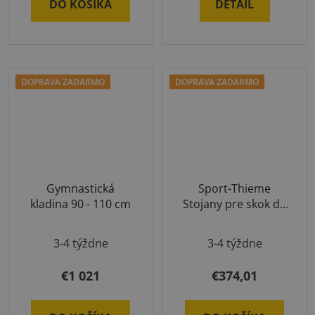
DO KOŠÍKA
DETAIL
z
5
hviezdičiek.
DOPRAVA ZADARMO
DOPRAVA ZADARMO
Gymnastická
Sport-Thieme
kladina 90 - 110 cm
Stojany pre skok do
výšky 2,5m
3-4 týždne
3-4 týždne
€1 021
€374,01