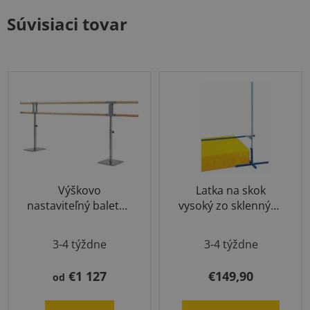
Súvisiaci tovar
Výškovo
Latka na skok
nastaviteľný baletný
vysoký zo sklenných
systém "Giselle" s
vlákien s WA
Priemerné
kolieskami a bez
certifikátom
3-4 týždne
3-4 týždne
koliesok
hodnotenie
produktu
€1 127
€149,90
od
je
5,0