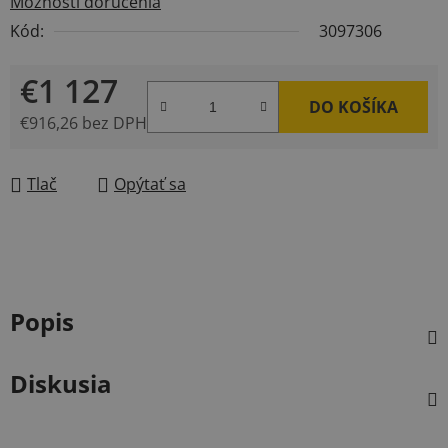
Možnosti doručenia
Kód:
3097306
€1 127
DO KOŠÍKA
€916,26 bez DPH
Jednotková cena:
Tlač
Opýtať sa
Popis
Diskusia