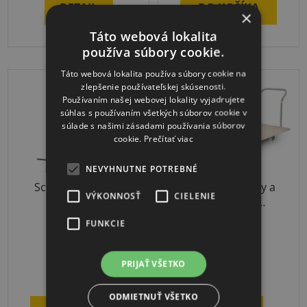
DETAIL
DO KOŠÍKA
×
z
5
Táto webová lokalita
používa súbory cookie.
hviezdičiek.
Táto webová lokalita používa súbory cookie na
DOPRAVA ZADARMO
zlepšenie používateľskej skúsenosti.
Používaním našej webovej lokality vyjadrujete
súhlas s používaním všetkých súborov cookie v
súlade s našimi zásadami používania súborov
cookie.
Prečítať viac
NEVYHNUTNE POTREBNÉ
Schildkrot Kombi
Vozík na žinenky a
VÝKONNOSŤ
CIELENIE
sieť
tréningové
podložky
FUNKCIE
3-4 týždne
3-4 týždne
PRIJAŤ VŠETKO
€82
€503
od
ODMIETNUŤ VŠETKO