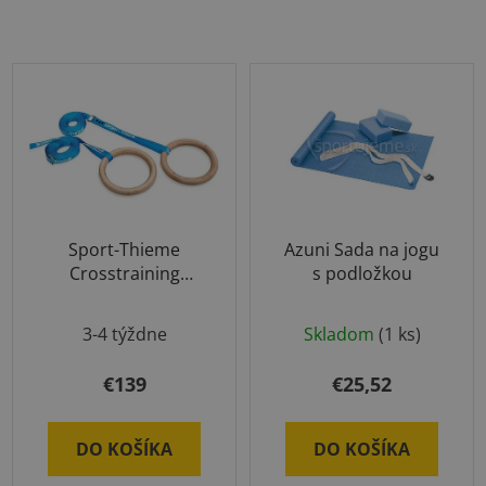
Sport-Thieme
Azuni Sada na jogu
Crosstraining
s podložkou
gymnastické kruhy
3-4 týždne
Skladom
(1 ks)
€139
€25,52
DO KOŠÍKA
DO KOŠÍKA