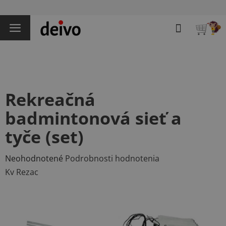
Prejsť
na
Hľadať
obsah
NÁKU
KOŠÍK
Rekreačná
badmintonová sieť a
tyče (set)
Priemerné
Neohodnotené
Podrobnosti hodnotenia
hodnotenie
Kv Rezac
produktu
je
0,0
z