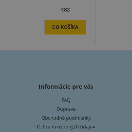
€82
DO KOŠÍKA
Z
á
p
Informácie pre vás
ä
t
FAQ
i
Doprava
e
Obchodné podmienky
Ochrana osobných údajov