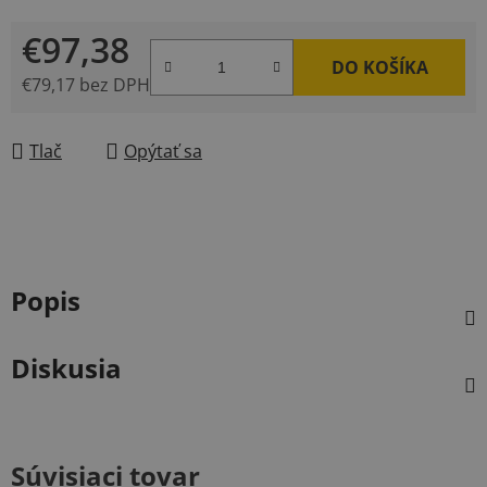
€97,38
DO KOŠÍKA
€79,17 bez DPH
Jednotková cena:
Tlač
Opýtať sa
Popis
Diskusia
Súvisiaci tovar