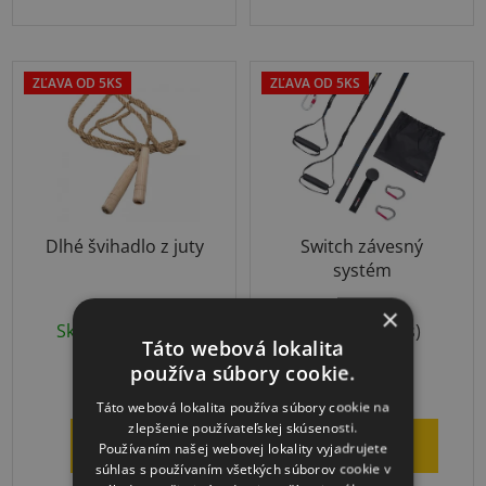
ZĽAVA OD 5KS
ZĽAVA OD 5KS
Dlhé švihadlo z juty
Switch závesný
systém
×
Skladom
(>10 ks)
Skladom
(2 ks)
Táto webová lokalita
používa súbory cookie.
€5,63
€97,38
od
Táto webová lokalita používa súbory cookie na
zlepšenie používateľskej skúsenosti.
DETAIL
DO KOŠÍKA
Používaním našej webovej lokality vyjadrujete
súhlas s používaním všetkých súborov cookie v