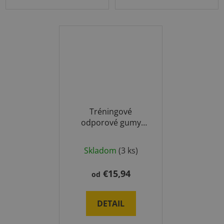
hviezdičiek.
Tréningové
odporové gumy
Powerband
Jumpstretch
Skladom
(3 ks)
€15,94
od
DETAIL