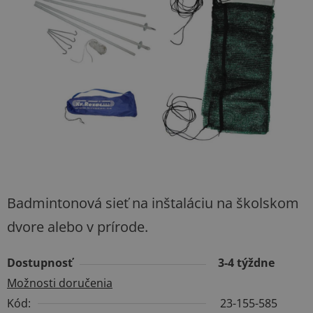
5
hviezdičiek.
Badmintonová sieť na inštaláciu na školskom
dvore alebo v prírode.
Dostupnosť
3-4 týždne
Možnosti doručenia
Kód:
23-155-585