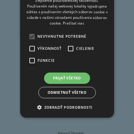
FAQ
zlepšenie používateľskej skúsenosti.
i
Používaním našej webovej lokality vyjadrujete
Doprava
e
súhlas s používaním všetkých súborov cookie v
súlade s našimi zásadami používania súborov
Obchodné podmienky
cookie.
Prečítať viac
Ochrana osobných údajov
Reklamačný poriadok
NEVYHNUTNE POTREBNÉ
Moja objednávka
VÝKONNOSŤ
CIELENIE
FUNKCIE
Kontakt
PRIJAŤ VŠETKO
obchod
@
deivo.sk
ODMIETNUŤ VŠETKO
+421 908 057 775
ZOBRAZIŤ PODROBNOSTI
Vytvoril Shoptet