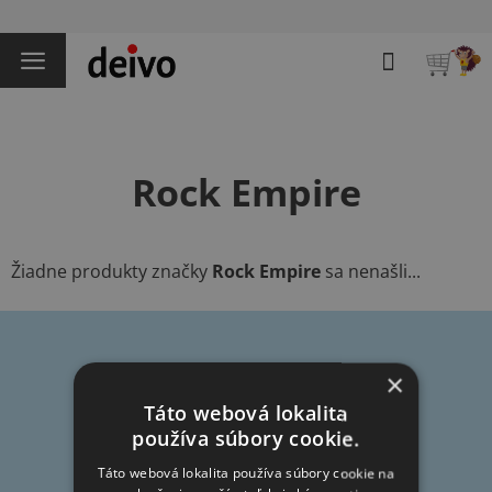
Prejsť
na
Hľadať
obsah
NÁKU
KOŠÍK
Rock Empire
Žiadne produkty značky
Rock Empire
sa nenašli...
Z
×
á
Táto webová lokalita
p
používa súbory cookie.
Informácie pre vás
ä
t
Táto webová lokalita používa súbory cookie na