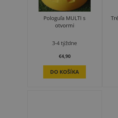
Pologuľa MULTI s
Tr
otvormi
3-4 týždne
€4,90
DO KOŠÍKA