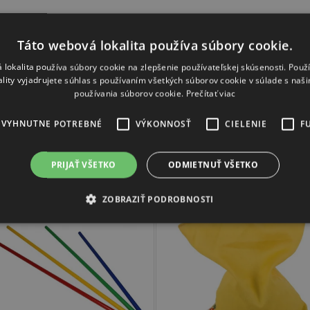
Táto webová lokalita používa súbory cookie.
ná, žltá
 lokalita používa súbory cookie na zlepšenie používateľskej skúsenosti. Použ
ality vyjadrujete súhlas s používaním všetkých súborov cookie v súlade s naš
používania súborov cookie.
Prečítať viac
EVYHNUTNE POTREBNÉ
VÝKONNOSŤ
CIELENIE
F
Súvisiaci tovar
PRIJAŤ VŠETKO
ODMIETNUŤ VŠETKO
ZOBRAZIŤ PODROBNOSTI