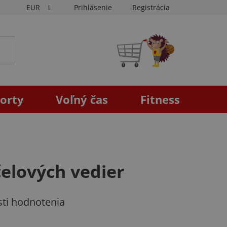
EUR
Prihlásenie
Registrácia
NÁKUPNÝ
KOŠÍK
orty
Voľný čas
Fitness
čelových vedier
ti hodnotenia