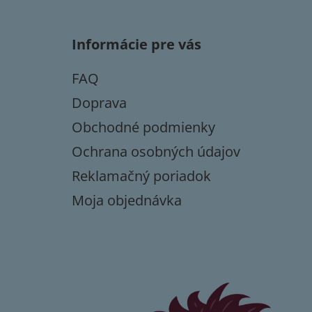
á
p
Informácie pre vás
ä
t
FAQ
i
e
Doprava
Obchodné podmienky
Ochrana osobných údajov
Reklamačný poriadok
Moja objednávka