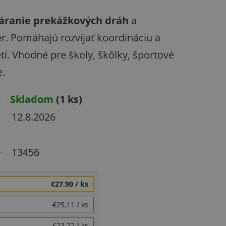
áranie prekážkových dráh
a
er. Pomáhajú rozvíjať koordináciu a
í. Vhodné pre školy, škôlky, športové
e.
Skladom
(1 ks)
12.8.2026
13456
€27,90
/ ks
€25,11
/ ks
€23,72
/ ks