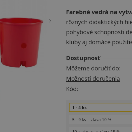
produktu
Farebné vedrá na vytv
je
rôznych didaktických hi
5,0
pohybové schopnosti det
z
kluby aj domáce použiti
5
hviezdičiek.
Dostupnosť
Môžeme doručiť do:
Možnosti doručenia
Kód:
1 - 4 ks
5 - 9 ks = zľava 10 %
10 a viac ks = zľava 15 %