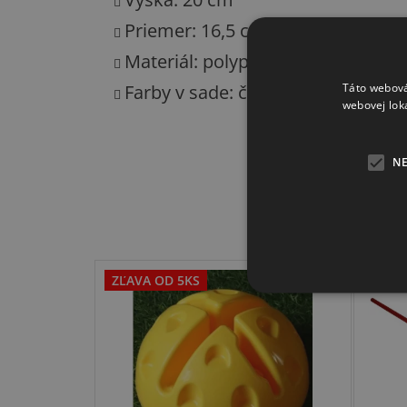
Priemer: 16,5 cm
Materiál: polypropylén
Farby v sade: červená, modrá, zele
Táto webová
webovej lok
N
ZĽAVA OD 5KS