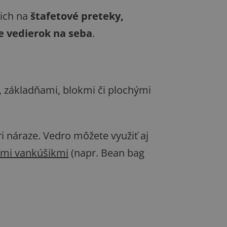
 ich na
štafetové preteky,
e vedierok na seba
.
 základňami, blokmi či plochými
i náraze. Vedro môžete využiť aj
ími vankúšikmi
(napr. Bean bag