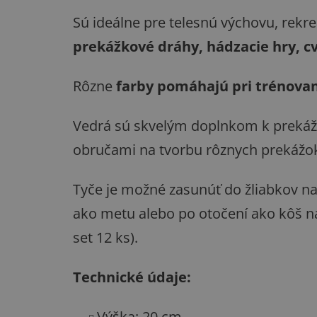
Sú ideálne pre telesnú výchovu, rekre
prekážkové dráhy, hádzacie hry, c
Rôzne
farby pomáhajú pri trénovaní
Vedrá sú skvelým doplnkom k prekážk
obručami na tvorbu rôznych prekážok 
Tyče je možné zasunúť do žliabkov na
ako metu alebo po otočení ako kôš na
set 12 ks).
Technické údaje:
Výška: 20 cm