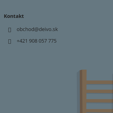
Kontakt
obchod
@
deivo.sk
+421 908 057 775