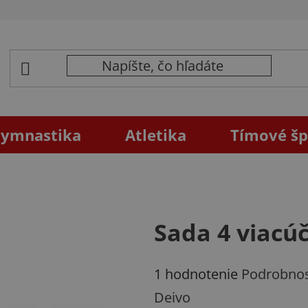
ymnastika
Atletika
Tímové šp
Sada 4 viacú
Priemerné
1 hodnotenie
Podrobnos
hodnotenie
Deivo