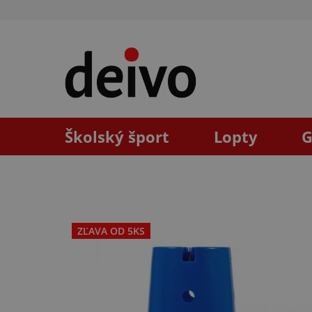
Prejsť
na
obsah
Školský šport
Lopty
G
ZĽAVA OD 5KS