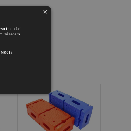
×
ívaním našej
imi zásadami
UNKCIE