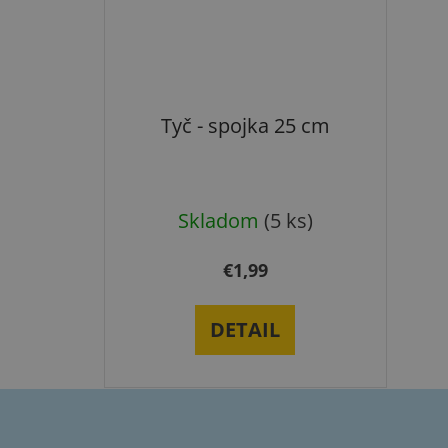
Tyč - spojka 25 cm
Skladom
(5 ks)
€1,99
DETAIL
Z