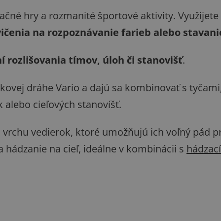
ačné hry a rozmanité športové aktivity. Využijete
vičenia na rozpoznávanie farieb alebo stavani
 rozlišovania tímov, úloh či stanovišť
.
ovej dráhe Vario a dajú sa kombinovať s tyčami,
alebo cieľových stanovíšť.
 vrchu vedierok, ktoré umožňujú ich voľný pád pr
 hádzanie na cieľ, ideálne v kombinácii s
hádzac