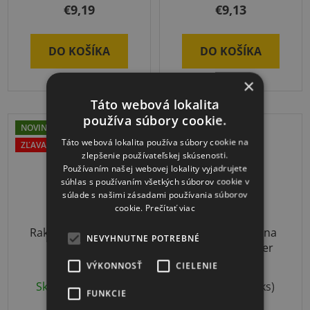
€9,19
€9,13
DO KOŠÍKA
DO KOŠÍKA
×
Táto webová lokalita
používa súbory cookie.
NOVINKA
Táto webová lokalita používa súbory cookie na
ZĽAVA OD 5KS
zlepšenie používateľskej skúsenosti.
Používaním našej webovej lokality vyjadrujete
súhlas s používaním všetkých súborov cookie v
súlade s našimi zásadami používania súborov
cookie.
Prečítať viac
Raketka s píšťalkou
Sada 4 vozíkov na
NEVYHNUTNE POTREBNÉ
MINI
cvičenie Scooter
VÝKONNOSŤ
CIELENIE
Priemerné
Skladom
(>10 ks)
Skladom
(>10 ks)
hodnotenie
FUNKCIE