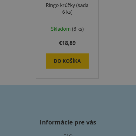
Ringo krúžky (sada
6 ks)
Skladom
(8 ks)
€18,89
DO KOŠÍKA
Z
á
p
Informácie pre vás
ä
t