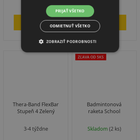
produktu
€14,35
€99,90
je
PRIJAŤ VŠETKO
5,0
DO KOŠÍKA
DO KOŠÍKA
z
ODMIETNUŤ VŠETKO
5
ZOBRAZIŤ PODROBNOSTI
hviezdičiek.
ZĽAVA OD 5KS
Thera-Band FlexBar
Badmintonová
Stupeň 4 Zelený
raketa School
Priemerné
3-4 týždne
Skladom
(2 ks)
hodnotenie