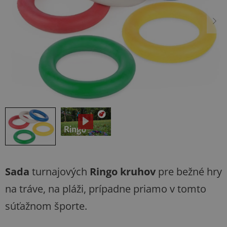
hviezdičiek.
Sada
turnajových
Ringo kruhov
pre bežné hry
na tráve, na pláži, prípadne priamo v tomto
súťažnom športe.