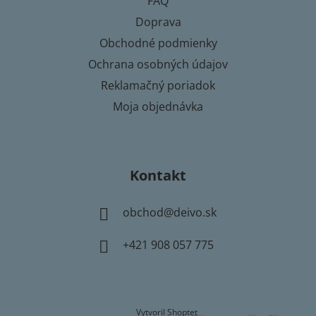
FAQ
i
Doprava
e
Obchodné podmienky
Ochrana osobných údajov
Reklamačný poriadok
Moja objednávka
Kontakt
obchod
@
deivo.sk
+421 908 057 775
Vytvoril Shoptet