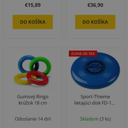
produktu
€15,89
€36,90
je
5,0
DO KOŠÍKA
DO KOŠÍKA
z
5
hviezdičiek.
ZĽAVA OD 5KS
Gumový Ringo
Sport-Thieme
krúžok 18 cm
lietajúci disk FD-125
Competition
Odoslanie 14 dní
Skladom
(3 ks)