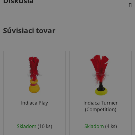
Diskusia
Súvisiaci tovar
Indiaca Play
Indiaca Turnier
(Competition)
Priemerné
Skladom
(10 ks)
Skladom
(4 ks)
hodnotenie