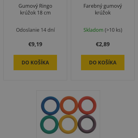
Gumový Ringo
Farebný gumový
krúžok 18 cm
krúžok
Odoslanie 14 dní
Skladom
(>10 ks)
€9,19
€2,89
DO KOŠÍKA
DO KOŠÍKA