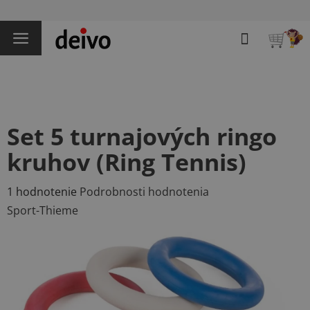
Prejsť
na
Hľadať
obsah
NÁKU
KOŠÍK
Set 5 turnajových ringo
kruhov (Ring Tennis)
Priemerné
1 hodnotenie
Podrobnosti hodnotenia
hodnotenie
Sport-Thieme
produktu
je
5,0
z
5