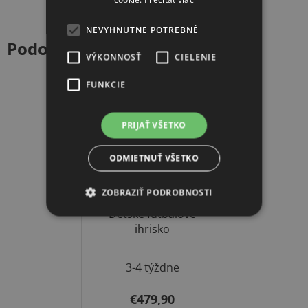
NEVYHNUTNE POTREBNÉ
Podobné produkty
VÝKONNOSŤ
CIELENIE
FUNKCIE
DOPRAVA ZADARMO
PRIJAŤ VŠETKO
ODMIETNUŤ VŠETKO
ZOBRAZIŤ PODROBNOSTI
Detské futbalové
ihrisko
3-4 týždne
€479,90