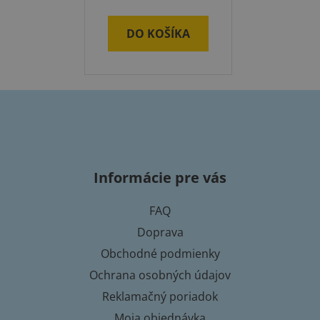
DO KOŠÍKA
Z
á
p
Informácie pre vás
ä
t
FAQ
i
Doprava
e
Obchodné podmienky
Ochrana osobných údajov
Reklamačný poriadok
Moja objednávka