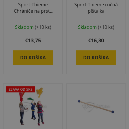
Sport-Thieme
Sport-Thieme ručná
Chrániče na prsty
píšťalka
sada 4ks
Priemerné
Skladom
(>10 ks)
Skladom
(>10 ks)
hodnotenie
produktu
€13,75
€16,30
je
5,0
DO KOŠÍKA
DO KOŠÍKA
z
5
hviezdičiek.
ZĽAVA OD 5KS