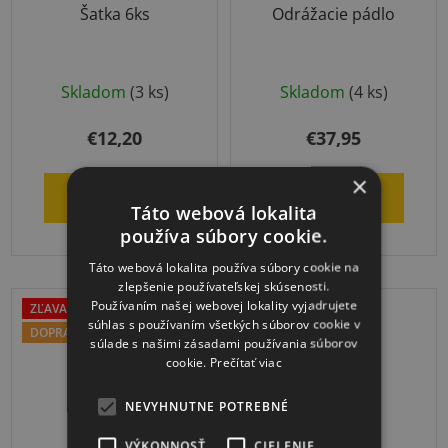
Šatka 6ks
Odrážacie pádlo
Priemerné
Skladom
(3 ks)
Skladom
(4 ks)
hodnotenie
produktu
€12,20
€37,95
je
×
5,0
DO KOŠÍKA
DO KOŠÍKA
z
Táto webová lokalita
používa súbory cookie.
5
hviezdičiek.
Táto webová lokalita používa súbory cookie na
zlepšenie používateľskej skúsenosti.
Používaním našej webovej lokality vyjadrujete
ZĽAVA OD 5KS
súhlas s používaním všetkých súborov cookie v
DOPRAVA ZADARMO
súlade s našimi zásadami používania súborov
cookie.
Prečítať viac
NEVYHNUTNE POTREBNÉ
VÝKONNOSŤ
CIELENIE