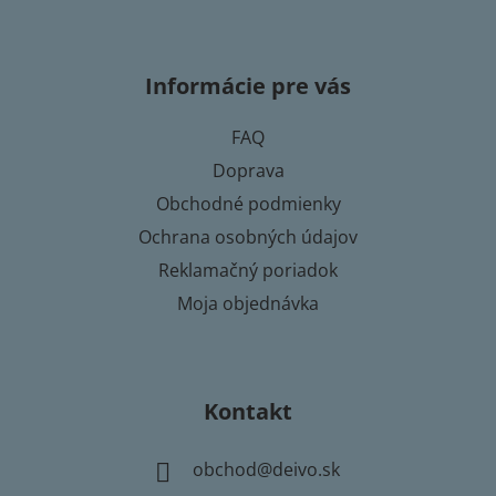
Z
á
p
Informácie pre vás
ä
t
FAQ
i
Doprava
e
Obchodné podmienky
Ochrana osobných údajov
Reklamačný poriadok
Moja objednávka
Kontakt
obchod
@
deivo.sk