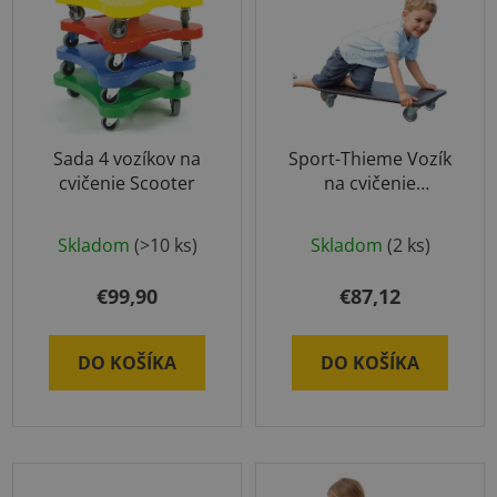
Sada 4 vozíkov na
Sport-Thieme Vozík
cvičenie Scooter
na cvičenie
AllTerrain
Priemerné
Skladom
(>10 ks)
Skladom
(2 ks)
hodnotenie
produktu
€99,90
€87,12
je
5,0
DO KOŠÍKA
DO KOŠÍKA
z
5
hviezdičiek.