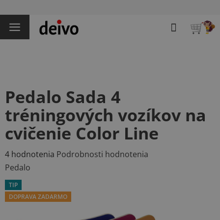
Prejsť
na
Hľadať
obsah
NÁKU
KOŠÍK
Pedalo Sada 4
tréningových vozíkov na
cvičenie Color Line
Priemerné
4 hodnotenia
Podrobnosti hodnotenia
hodnotenie
Pedalo
produktu
TIP
je
DOPRAVA ZADARMO
5,0
z