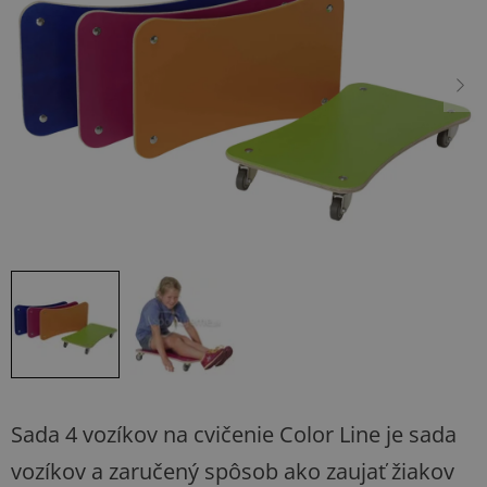
5
hviezdičiek.
Sada 4 vozíkov na cvičenie Color Line je sada
vozíkov a zaručený spôsob ako zaujať žiakov