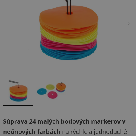
5
hviezdičiek.
Súprava 24 malých bodových markerov v
neónových farbách
na rýchle a jednoduché