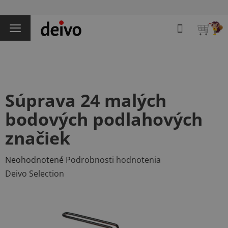
Prejsť
na
Hľadať
obsah
NÁKU
KOŠÍK
Súprava 24 malých
bodových podlahových
značiek
Priemerné
Neohodnotené
Podrobnosti hodnotenia
hodnotenie
Deivo Selection
produktu
je
0,0
z