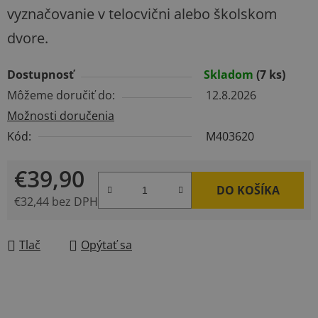
vyznačovanie v telocvični alebo školskom
dvore.
Dostupnosť
Skladom
(7 ks)
Môžeme doručiť do:
12.8.2026
Možnosti doručenia
Kód:
M403620
€39,90
DO KOŠÍKA
€32,44 bez DPH
Jednotková cena:
Tlač
Opýtať sa