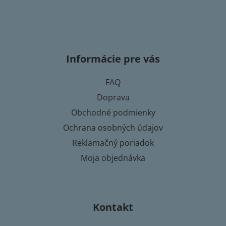
Z
á
p
Informácie pre vás
ä
t
FAQ
i
Doprava
e
Obchodné podmienky
Ochrana osobných údajov
Reklamačný poriadok
Moja objednávka
Kontakt