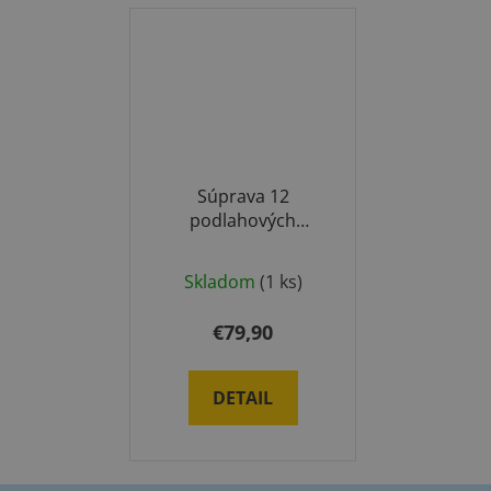
Súprava 12
podlahových
značiek na pamäť
Skladom
(1 ks)
€79,90
DETAIL