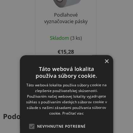
Podlahové
vyznačovacie pásky
Priemerné
Skladom
(3 ks)
hodnotenie
produktu
€15,28
je
×
5,0
Táto webová lokalita
DETAIL
z
používa súbory cookie.
5
Táto webová lokalita používa súbory cookie na
hviezdičiek.
zlepšenie používateľskej skúsenosti.
Používaním našej webovej lokality vyjadrujete
súhlas s používaním všetkých súborov cookie v
súlade s našimi zásadami používania súborov
cookie.
Prečítať viac
Podobné produkty
NEVYHNUTNE POTREBNÉ