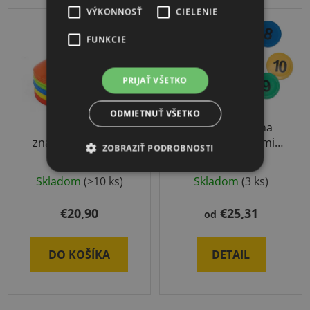
VÝKONNOSŤ
CIELENIE
TIP
FUNKCIE
PRIJAŤ VŠETKO
ODMIETNUŤ VŠETKO
Klobúčiky na
Sada značiek na
značenie 50ks SET
podlahu s číslami,
ZOBRAZIŤ PODROBNOSTI
písmenkami alebo
aktivitami
Skladom
(>10 ks)
Skladom
(3 ks)
€20,90
€25,31
od
DO KOŠÍKA
DETAIL