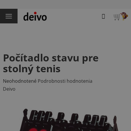
Prejsť
na
Hľadať
obsah
NÁKU
KOŠÍK
Počítadlo stavu pre
stolný tenis
Priemerné
Neohodnotené
Podrobnosti hodnotenia
hodnotenie
Deivo
produktu
je
0,0
z
5