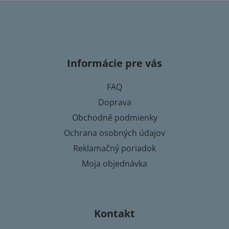
Z
á
p
Informácie pre vás
ä
t
FAQ
i
Doprava
e
Obchodné podmienky
Ochrana osobných údajov
Reklamačný poriadok
Moja objednávka
Kontakt