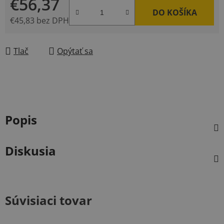
€56,37
DO KOŠÍKA
€45,83 bez DPH
Jednotková cena:
Tlač
Opýtať sa
Popis
Diskusia
Súvisiaci tovar