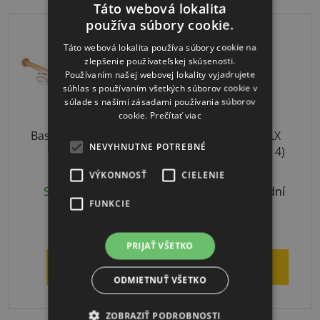
Táto webová lokalita
používa súbory cookie.
Táto webová lokalita používa súbory cookie na
zlepšenie používateľskej skúsenosti.
Používaním našej webovej lokality vyjadrujete
súhlas s používaním všetkých súborov cookie v
súlade s našimi zásadami používania súborov
cookie.
Prečítať viac
Baseball SET Junior
Thera-Band CLX
NEVYHNUTNE POTREBNÉ
Zelená (stupeň 4)
VÝKONNOSŤ
CIELENIE
Skladom
(1 ks)
Odoslanie 3-7 dní
FUNKCIE
€48,18
€18,35
PRIJAŤ VŠETKO
DETAIL
DO KOŠÍKA
ODMIETNUŤ VŠETKO
ZOBRAZIŤ PODROBNOSTI