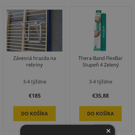
Závesná hrazda na
Thera-Band FlexBar
rebriny
Stupeň 4 Zelený
Priemerné
3-4 týždne
3-4 týždne
hodnotenie
produktu
€185
€35,88
je
5,0
DO KOŠÍKA
DO KOŠÍKA
z
5
×
hviezdičiek.