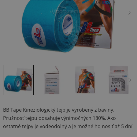
hviezdičiek.
BB Tape Kineziologický tejp je vyrobený z bavlny.
Pružnosť tejpu dosahuje výnimočných 180%. Ako
ostatné tejpy je vodeodolný a je možné ho nosiť až 5 dní.