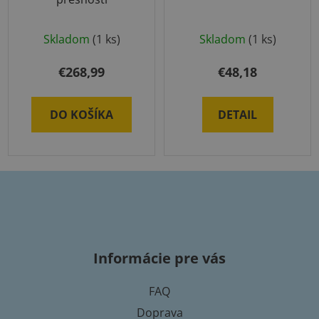
Skladom
(1 ks)
Skladom
(1 ks)
€268,99
€48,18
DO KOŠÍKA
DETAIL
Z
á
p
Informácie pre vás
ä
t
FAQ
i
Doprava
e