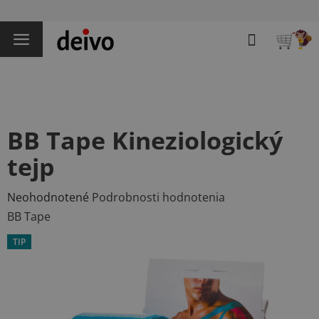
Prejsť
na
Hľadať
obsah
NÁKU
KOŠÍK
BB Tape Kineziologický
tejp
Priemerné
Neohodnotené
Podrobnosti hodnotenia
hodnotenie
BB Tape
produktu
TIP
je
0,0
z
5