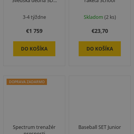
Švédska debna 5D s
raketa School
kolieskami
3-4 týždne
Skladom
(2 ks)
€1 759
€23,70
DO KOŠÍKA
DO KOŠÍKA
DOPRAVA ZADARMO
Spectrum trenažér
Baseball SET Junior
presnosti