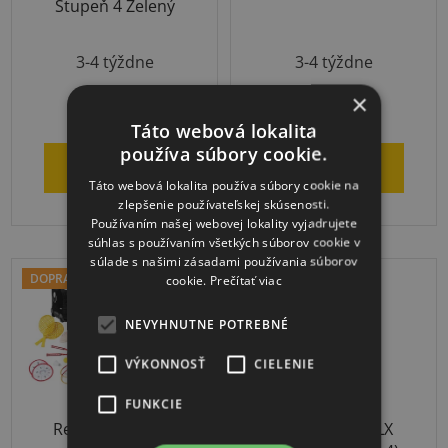
Stupeň 4 Zelený
Priemerné
3-4 týždne
3-4 týždne
hodnotenie
produktu
×
€35,88
€1 689,90
je
Táto webová lokalita
používa súbory cookie.
5,0
DO KOŠÍKA
DO KOŠÍKA
z
Táto webová lokalita používa súbory cookie na
zlepšenie používateľskej skúsenosti.
5
Používaním našej webovej lokality vyjadrujete
hviezdičiek.
súhlas s používaním všetkých súborov cookie v
súlade s našimi zásadami používania súborov
DOPRAVA ZADARMO
cookie.
Prečítať viac
NEVYHNUTNE POTREBNÉ
VÝKONNOSŤ
CIELENIE
FUNKCIE
Relaxačný herný
Thera-Band CLX