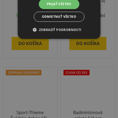
školský set
Zelená (stupeň 4)
PRIJAŤ VŠETKO
Skladom
(1 ks)
Odoslanie 3-7 dní
ODMIETNUŤ VŠETKO
€513
€18,35
ZOBRAZIŤ PODROBNOSTI
DO KOŠÍKA
DO KOŠÍKA
DOPRAVA ZADARMO
ZĽAVA OD 5KS
Sport-Thieme
Badmintonová