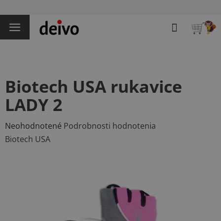
Prejsť
na
Hľadať
obsah
NÁKU
KOŠÍK
Biotech USA rukavice
LADY 2
Priemerné
Neohodnotené
Podrobnosti hodnotenia
hodnotenie
Biotech USA
produktu
je
0,0
z
5
hviezdičiek.