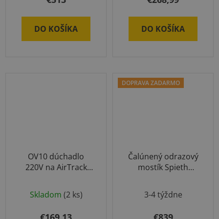
DO KOŠÍKA
DO KOŠÍKA
DOPRAVA ZADARMO
OV10 dúchadlo
Čalúnený odrazový
220V na AirTrack
mostík Spieth
produkty
Standard
Skladom
(2 ks)
3-4 týždne
€169,13
€839