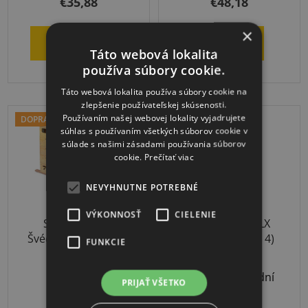
€35,88
€48,18
je
×
5,0
DO KOŠÍKA
DETAIL
z
Táto webová lokalita
používa súbory cookie.
5
hviezdičiek.
Táto webová lokalita používa súbory cookie na
zlepšenie používateľskej skúsenosti.
Používaním našej webovej lokality vyjadrujete
DOPRAVA ZADARMO
súhlas s používaním všetkých súborov cookie v
súlade s našimi zásadami používania súborov
cookie.
Prečítať viac
NEVYHNUTNE POTREBNÉ
VÝKONNOSŤ
CIELENIE
Sport-Thieme
Thera-Band CLX
Švédska debna 5D s
Zelená (stupeň 4)
FUNKCIE
kolieskami
3-4 týždne
Odoslanie 3-7 dní
PRIJAŤ VŠETKO