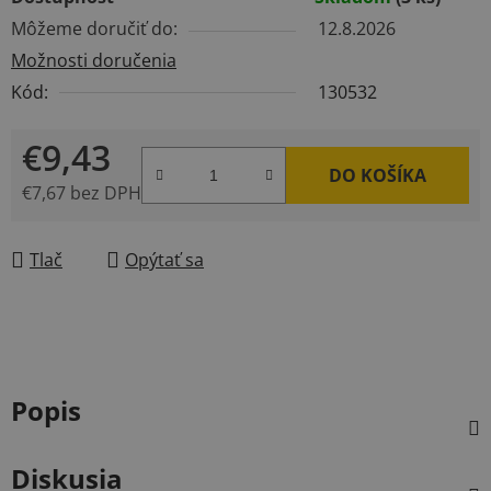
Môžeme doručiť do:
12.8.2026
Možnosti doručenia
Kód:
130532
€9,43
DO KOŠÍKA
€7,67 bez DPH
Jednotková cena:
Tlač
Opýtať sa
Popis
Diskusia