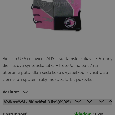
Biotech USA rukavice LADY 2 sú dámske rukavice. Vrchný
diel ružová syntetická látka + froté /aj na palci/ na
utieranie potu, dlaň šedá koža s výstielkou, z vnútra sú
čierne, pri spotení ruky môžu zafarbiť pokožku.
Variant:
Dostupnosť
Skladom
(3 ks)