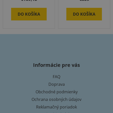
DO KOŠÍKA
DO KOŠÍKA
Z
á
p
Informácie pre vás
ä
t
FAQ
i
Doprava
e
Obchodné podmienky
Ochrana osobných údajov
Reklamačný poriadok