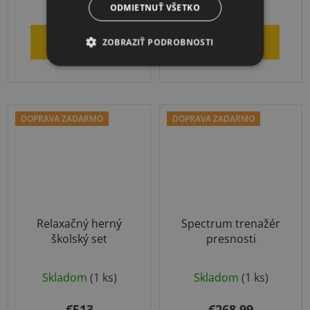
€1 759
€18,35
ODMIETNUŤ VŠETKO
DO KOŠÍKA
DO KOŠÍKA
ZOBRAZIŤ PODROBNOSTI
DOPRAVA ZADARMO
DOPRAVA ZADARMO
Relaxačný herný
Spectrum trenažér
školský set
presnosti
Skladom
(1 ks)
Skladom
(1 ks)
€513
€268,99