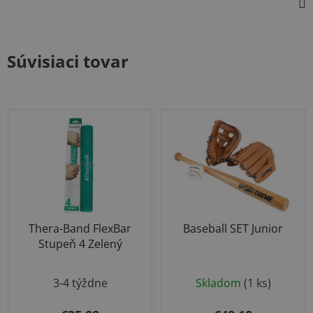
Súvisiaci tovar
Thera-Band FlexBar
Baseball SET Junior
Stupeň 4 Zelený
Priemerné
3-4 týždne
Skladom
(1 ks)
hodnotenie
produktu