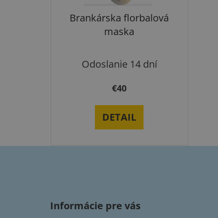
Brankárska florbalová
maska
Odoslanie 14 dní
€40
DETAIL
Z
á
p
Informácie pre vás
ä