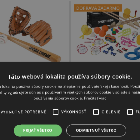
DOPRAVA ZADARMO
Baseball SET Junior
Relaxačný herný ško
Táto webová lokalita používa súbory cookie.
set
 lokalita používa súbory cookie na zlepšenie používateľskej skúsenosti. Použ
ality vyjadrujete súhlas s používaním všetkých súborov cookie v súlade s naš
používania súborov cookie.
Prečítať viac
Skladom
(1 ks)
Skladom
(1 ks)
EVYHNUTNE POTREBNÉ
VÝKONNOSŤ
CIELENIE
F
€48,18
€513
PRIJAŤ VŠETKO
ODMIETNUŤ VŠETKO
DETAIL
DO KOŠÍKA