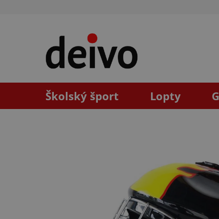
Prejsť
na
obsah
Školský šport
Lopty
G