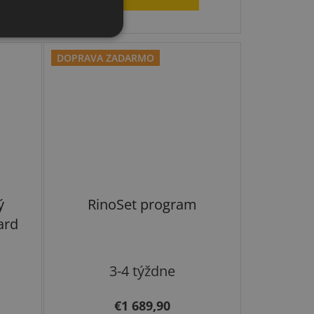
DOPRAVA ZADARMO
ý
RinoSet program
ard
3-4 týždne
€1 689,90