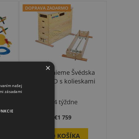
DOPRAVA ZADARMO
×
lský
Sport-Thieme Švédska
debna 5D s kolieskami
ívaním našej
imi zásadami
3-4 týždne
UNKCIE
€1 759
DO KOŠÍKA