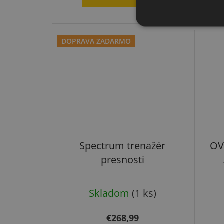
z
5
DOPRAVA ZADARMO
hviezdičiek.
Spectrum trenažér
OV
presnosti
Skladom
(1 ks)
€268,99