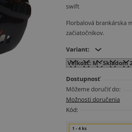
hodnotenie
swift
produktu
Florbalová brankárska 
je
začiatočníkov.
0,0
z
Variant:
5
hviezdičiek.
Dostupnosť
Môžeme doručiť do:
Možnosti doručenia
Kód:
1 - 4 ks