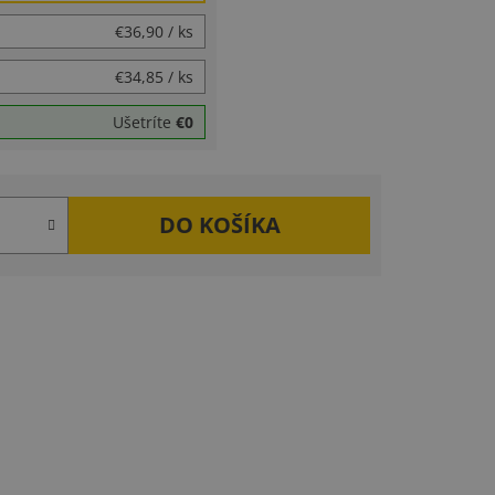
€36,90
/ ks
€34,85
/ ks
Ušetríte
€0
DO KOŠÍKA