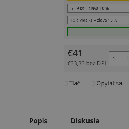
5 - 9 ks = zľava 10 %
10 a viac ks = zľava 15 %
€41
€33,33 bez DPH
Jednotková cena:
Tlač
Opýtať sa
Popis
Diskusia