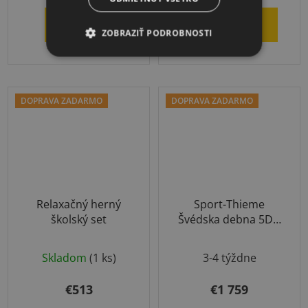
5,0
DETAIL
DO KOŠÍKA
z
ZOBRAZIŤ PODROBNOSTI
5
hviezdičiek.
DOPRAVA ZADARMO
DOPRAVA ZADARMO
Relaxačný herný
Sport-Thieme
školský set
Švédska debna 5D s
kolieskami
Skladom
(1 ks)
3-4 týždne
€513
€1 759