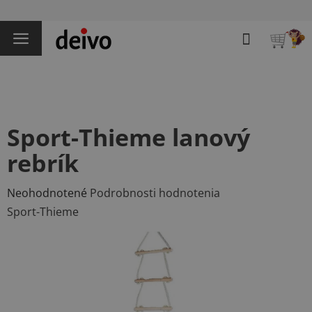
Prejsť
na
Hľadať
obsah
NÁKU
KOŠÍK
Sport-Thieme lanový
rebrík
Priemerné
Neohodnotené
Podrobnosti hodnotenia
hodnotenie
Sport-Thieme
produktu
je
0,0
z
5