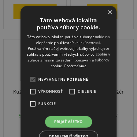
5,0
×
DO KOŠÍKA
DETAIL
z
Táto webová lokalita
5
používa súbory cookie.
hviezdičiek.
Táto webová lokalita používa súbory cookie na
zlepšenie používateľskej skúsenosti.
DOPRAVA ZADARMO
Používaním našej webovej lokality vyjadrujete
súhlas s používaním všetkých súborov cookie v
súlade s našimi zásadami používania súborov
cookie.
Prečítať viac
NEVYHNUTNE POTREBNÉ
Kužele na značenie
Spectrum trenažér
VÝKONNOSŤ
CIELENIE
10ks set
presnosti
FUNKCIE
Priemerné
Skladom
(3 ks)
Skladom
(1 ks)
hodnotenie
PRIJAŤ VŠETKO
produktu
€29,62
€268,99
od
je
ODMIETNUŤ VŠETKO