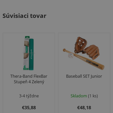
Súvisiaci tovar
Thera-Band FlexBar
Baseball SET Junior
Stupeň 4 Zelený
Priemerné
3-4 týždne
Skladom
(1 ks)
hodnotenie
produktu
€35,88
€48,18
je