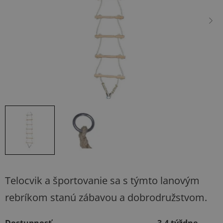
hviezdičiek.
Telocvik a športovanie sa s týmto lanovým
rebríkom stanú zábavou a dobrodružstvom.