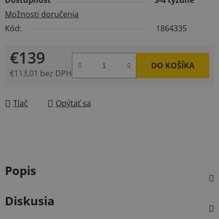
Dostupnosť
3-4 týždne
Možnosti doručenia
Kód:
1864335
€139
DO KOŠÍKA
€113,01 bez DPH
Jednotková cena:
Tlač
Opýtať sa
Popis
Diskusia