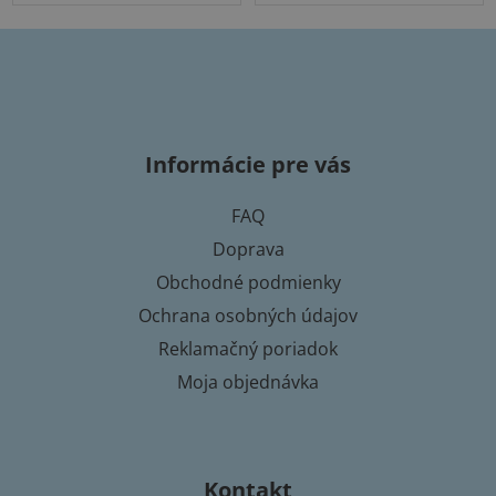
Z
á
p
Informácie pre vás
ä
t
FAQ
i
Doprava
e
Obchodné podmienky
Ochrana osobných údajov
Reklamačný poriadok
Moja objednávka
Kontakt