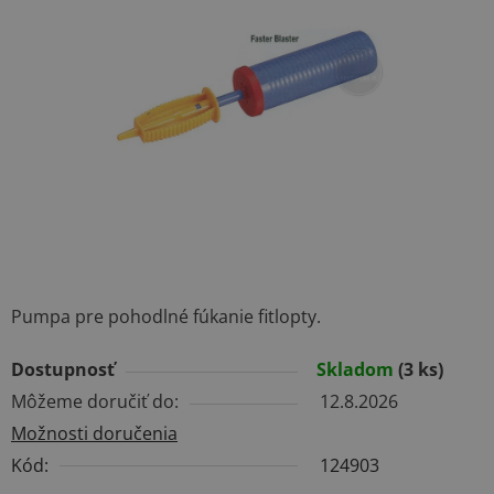
5
hviezdičiek.
Pumpa pre pohodlné fúkanie fitlopty.
Dostupnosť
Skladom
(3 ks)
Môžeme doručiť do:
12.8.2026
Možnosti doručenia
Kód:
124903