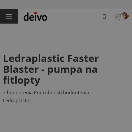
Prejsť
na
Hľadať
obsah
NÁKU
KOŠÍK
Ledraplastic Faster
Blaster - pumpa na
fitlopty
Priemerné
2 hodnotenia
Podrobnosti hodnotenia
hodnotenie
Ledraplastic
produktu
je
4,5
z