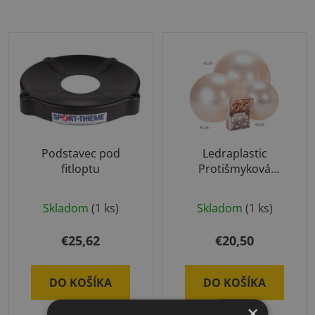
Podstavec pod
Ledraplastic
fitloptu
Protišmyková
Fitlopta Perleťová
55cm
Skladom
(1 ks)
Skladom
(1 ks)
€25,62
€20,50
DO KOŠÍKA
DO KOŠÍKA
×