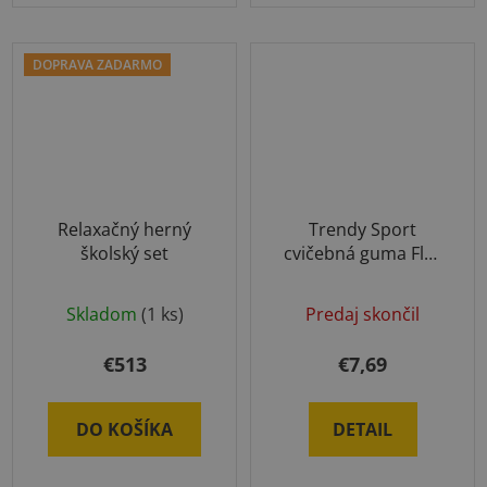
hviezdičiek.
hviezdičiek.
DOPRAVA ZADARMO
Relaxačný herný
Trendy Sport
školský set
cvičebná guma Flex
Tube
Skladom
(1 ks)
Predaj skončil
€513
€7,69
DO KOŠÍKA
DETAIL