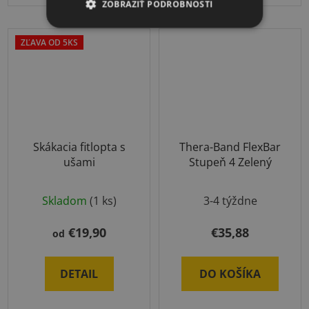
ZOBRAZIŤ PODROBNOSTI
ZĽAVA OD 5KS
Skákacia fitlopta s
Thera-Band FlexBar
ušami
Stupeň 4 Zelený
Priemerné
Priemerné
Skladom
(1 ks)
3-4 týždne
hodnotenie
hodnotenie
produktu
produktu
€19,90
€35,88
od
je
je
5,0
5,0
DETAIL
DO KOŠÍKA
z
z
5
5