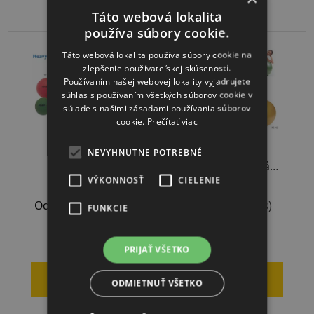
Táto webová lokalita
používa súbory cookie.
Táto webová lokalita používa súbory cookie na
zlepšenie používateľskej skúsenosti.
Používaním našej webovej lokality vyjadrujete
súhlas s používaním všetkých súborov cookie v
súlade s našimi zásadami používania súborov
cookie.
Prečítať viac
Ledraplastic
Ledraplastic
NEVYHNUTNE POTREBNÉ
Medicinbal
Protišmyková
HEAVYMED 3000g
Fitlopta Zelená
VÝKONNOSŤ
CIELENIE
65cm
Odoslanie 3-7 dní
Skladom
(1 ks)
FUNKCIE
€30,23
€25,62
PRIJAŤ VŠETKO
DO KOŠÍKA
DO KOŠÍKA
ODMIETNUŤ VŠETKO