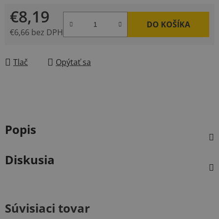
€8,19
DO KOŠÍKA
€6,66 bez DPH
Jednotková cena:
Tlač
Opýtať sa
Popis
Diskusia
Súvisiaci tovar