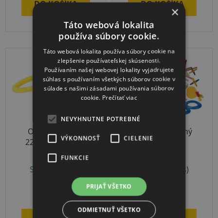
DO KOŠÍKA
DO KOŠÍKA
×
z
5
Táto webová lokalita
používa súbory cookie.
hviezdičiek.
Táto webová lokalita používa súbory cookie na
DOPRAVA ZADARMO
zlepšenie používateľskej skúsenosti.
Používaním našej webovej lokality vyjadrujete
súhlas s používaním všetkých súborov cookie v
súlade s našimi zásadami používania súborov
cookie.
Prečítať viac
NEVYHNUTNE POTREBNÉ
OV10 dúchadlo
Relaxačný herný
VÝKONNOSŤ
CIELENIE
220V na AirTrack
školský set
produkty
FUNKCIE
Skladom
(2 ks)
Skladom
(1 ks)
PRIJAŤ VŠETKO
€169,13
€513
ODMIETNUŤ VŠETKO