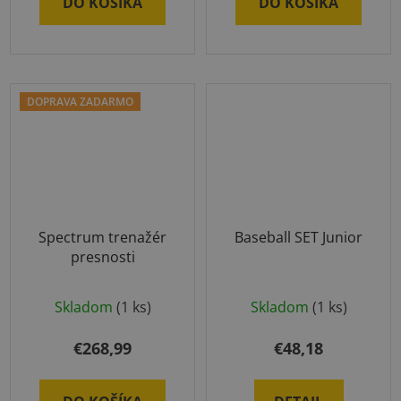
DO KOŠÍKA
DO KOŠÍKA
z
5
hviezdičiek.
DOPRAVA ZADARMO
Spectrum trenažér
Baseball SET Junior
presnosti
Skladom
(1 ks)
Skladom
(1 ks)
€268,99
€48,18