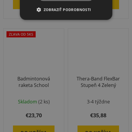
DO KOŠÍKA
DO KOŠÍKA
ZOBRAZIŤ PODROBNOSTI
ZĽAVA OD 5KS
Badmintonová
Thera-Band FlexBar
raketa School
Stupeň 4 Zelený
Priemerné
Skladom
(2 ks)
3-4 týždne
hodnotenie
produktu
€23,70
€35,88
je
5,0