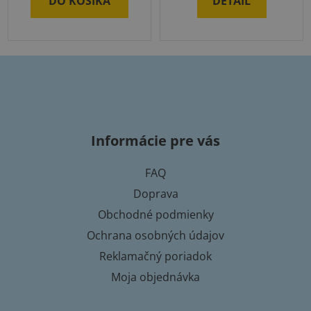
DO KOŠÍKA
DETAIL
Z
á
p
Informácie pre vás
ä
t
FAQ
i
Doprava
e
Obchodné podmienky
Ochrana osobných údajov
Reklamačný poriadok
Moja objednávka