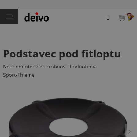
Prejsť
na
Hľadať
obsah
NÁKU
KOŠÍK
Podstavec pod fitloptu
Priemerné
Neohodnotené
Podrobnosti hodnotenia
hodnotenie
Sport-Thieme
produktu
je
0,0
z
5
hviezdičiek.