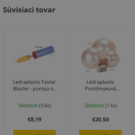
Súvisiaci tovar
Ledraplastic Faster
Ledraplastic
Blaster - pumpa na
Protišmyková
fitlopty
Fitlopta Perleťová
Priemerné
55cm
Skladom
(3 ks)
Skladom
(1 ks)
hodnotenie
produktu
€8,19
€20,50
je
4,5