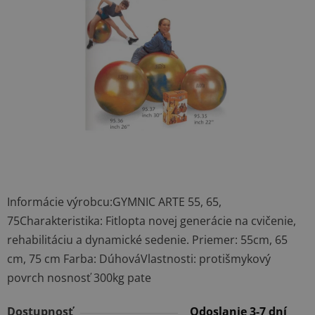
5
hviezdičiek.
Informácie výrobcu:GYMNIC ARTE 55, 65,
75Charakteristika: Fitlopta novej generácie na cvičenie,
rehabilitáciu a dynamické sedenie. Priemer: 55cm, 65
cm, 75 cm Farba: DúhováVlastnosti: protišmykový
povrch nosnosť 300kg pate
Dostupnosť
Odoslanie 3-7 dní