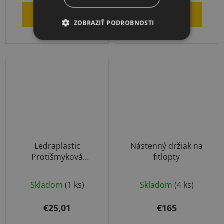
DO KOŠÍKA
DO KOŠÍKA
ZOBRAZIŤ PODROBNOSTI
Ledraplastic
Nástenný držiak na
Protišmyková
fitlopty
Fitlopta Antracitová
65cm
Skladom
(1 ks)
Skladom
(4 ks)
€25,01
€165