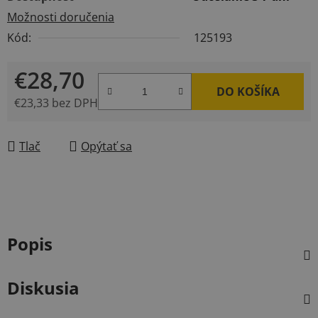
Možnosti doručenia
Kód:
125193
€28,70
DO KOŠÍKA
€23,33 bez DPH
Jednotková cena:
Tlač
Opýtať sa
Popis
Diskusia