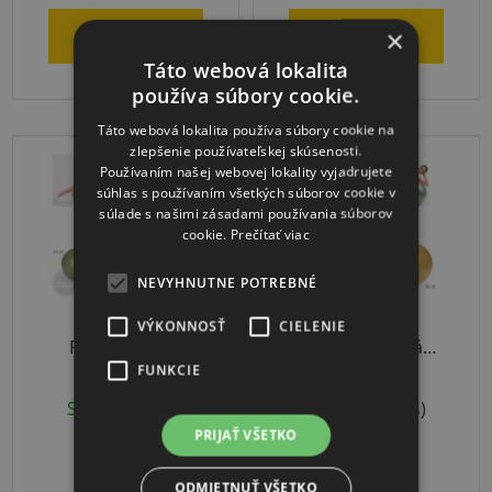
×
DO KOŠÍKA
DO KOŠÍKA
Táto webová lokalita
používa súbory cookie.
Táto webová lokalita používa súbory cookie na
zlepšenie používateľskej skúsenosti.
Používaním našej webovej lokality vyjadrujete
súhlas s používaním všetkých súborov cookie v
súlade s našimi zásadami používania súborov
cookie.
Prečítať viac
NEVYHNUTNE POTREBNÉ
Ledraplastic
Ledraplastic
VÝKONNOSŤ
CIELENIE
Protišmyková
Protišmyková
Fitlopta Zelená
Fitlopta Zelená
FUNKCIE
65cm
55cm
Skladom
(1 ks)
Skladom
(1 ks)
PRIJAŤ VŠETKO
€25,62
€20,50
ODMIETNUŤ VŠETKO