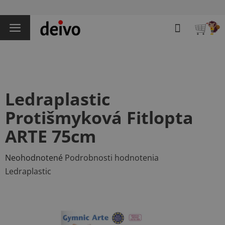
Prejsť
na
Hľadať
obsah
NÁKU
KOŠÍK
Ledraplastic
Protišmyková Fitlopta
ARTE 75cm
Priemerné
Neohodnotené
Podrobnosti hodnotenia
hodnotenie
Ledraplastic
produktu
je
0,0
z