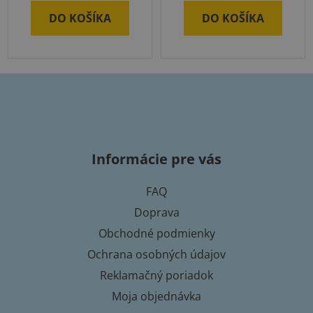
DO KOŠÍKA
DO KOŠÍKA
Z
á
p
Informácie pre vás
ä
t
FAQ
i
Doprava
e
Obchodné podmienky
Ochrana osobných údajov
Reklamačný poriadok
Moja objednávka